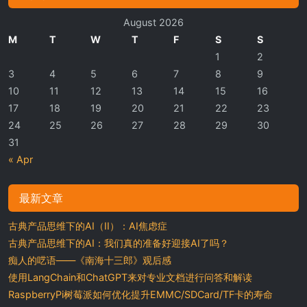
August 2026
M
T
W
T
F
S
S
1
2
3
4
5
6
7
8
9
10
11
12
13
14
15
16
17
18
19
20
21
22
23
24
25
26
27
28
29
30
31
« Apr
最新文章
古典产品思维下的AI（II）：AI焦虑症
古典产品思维下的AI：我们真的准备好迎接AI了吗？
痴人的呓语——《南海十三郎》观后感
使用LangChain和ChatGPT来对专业文档进行问答和解读
RaspberryPi树莓派如何优化提升EMMC/SDCard/TF卡的寿命