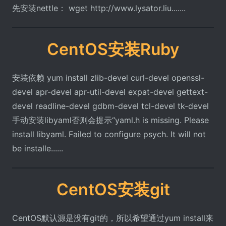
先安装nettle： wget http://www.lysator.liu.......
CentOS安装Ruby
安装依赖 yum install zlib-devel curl-devel openssl-
devel apr-devel apr-util-devel expat-devel gettext-
devel readline-devel gdbm-devel tcl-devel tk-devel
手动安装libyaml否则会提示“yaml.h is missing. Please
install libyaml. Failed to configure psych. It will not
be installe......
CentOS安装git
CentOS默认源是没有git的，所以希望通过yum install来