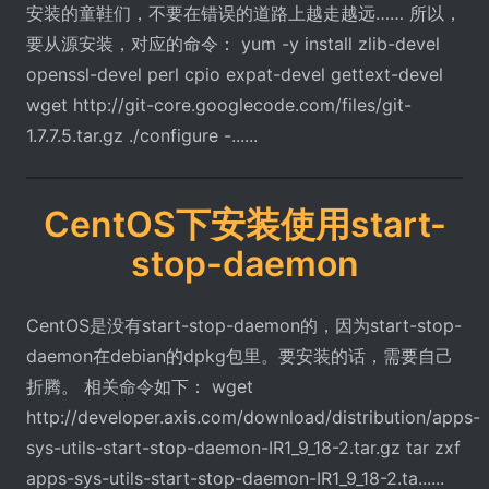
安装的童鞋们，不要在错误的道路上越走越远…… 所以，
要从源安装，对应的命令： yum -y install zlib-devel
openssl-devel perl cpio expat-devel gettext-devel
wget http://git-core.googlecode.com/files/git-
1.7.7.5.tar.gz ./configure -......
CentOS下安装使用start-
stop-daemon
CentOS是没有start-stop-daemon的，因为start-stop-
daemon在debian的dpkg包里。要安装的话，需要自己
折腾。 相关命令如下： wget
http://developer.axis.com/download/distribution/apps-
sys-utils-start-stop-daemon-IR1_9_18-2.tar.gz tar zxf
apps-sys-utils-start-stop-daemon-IR1_9_18-2.ta......