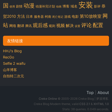
安装
国
动漫
恭
博客
域名
剧情
动漫补完计划
影评
使用
动画
网
第10放映室
贺2010
方法
日本
电影
服务器
柯南
游戏
死亡笔记
站
评论
配置
观后感
视频
解决
网络
翻译
腾讯
规则
设置
友情链接
HHJ's Blog
RecGo
Selfie 2 waifu
山羊博客
自拍转二次元
Top
|
About
Creke Online
© 2005-2026 Creke Blog | 梦溪博客.
Creke Blog Modern theme, valid
CSS 2.1
&
XHTML 1.0
Stats: 38 queries. 0.049 seconds.