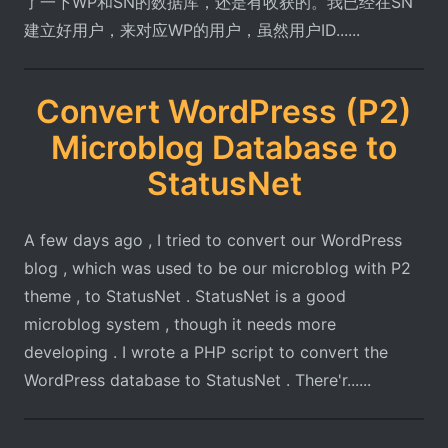
了一下WP和SN的数据库，还是有收获的。我已经在SN
建立好用户，来对应WP的用户，虽然用户ID......
Convert WordPress (P2)
Microblog Database to
StatusNet
A few days ago , I tried to convert our WordPress
blog , which was used to be our microblog with P2
theme , to StatusNet . StatusNet is a good
microblog system , though it needs more
developing . I wrote a PHP script to convert the
WordPress database to StatusNet . There'r......