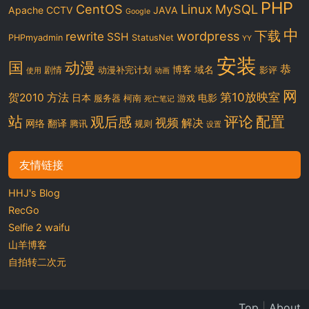
PHP
CentOS
Linux
MySQL
Apache
CCTV
JAVA
Google
中
下载
wordpress
rewrite
SSH
PHPmyadmin
StatusNet
YY
安装
国
动漫
恭
博客
域名
剧情
动漫补完计划
影评
使用
动画
网
第10放映室
贺2010
方法
日本
电影
服务器
柯南
游戏
死亡笔记
站
评论
配置
观后感
视频
解决
网络
翻译
腾讯
规则
设置
友情链接
HHJ's Blog
RecGo
Selfie 2 waifu
山羊博客
自拍转二次元
Top
|
About