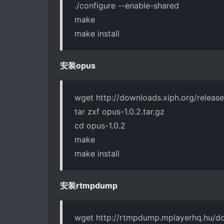
./configure --enable-shared
make
make install
安装opus
wget http://downloads.xiph.org/release
tar zxf opus-1.0.2.tar.gz
cd opus-1.0.2
make
make install
安装rtmpdump
wget http://rtmpdump.mplayerhq.hu/d