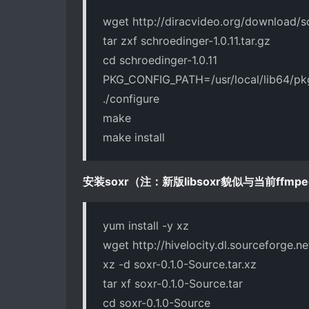
wget http://diracvideo.org/download/sc
tar zxf schroedinger-1.0.11.tar.gz
cd schroedinger-1.0.11
PKG_CONFIG_PATH=/usr/local/lib64/pkgco
./configure
make
make install
安装soxr
（注：新版libsoxr貌似与当前ffm
yum install -y xz
wget http://hivelocity.dl.sourceforge.ne
xz -d soxr-0.1.0-Source.tar.xz
tar xf soxr-0.1.0-Source.tar
cd soxr-0.1.0-Source