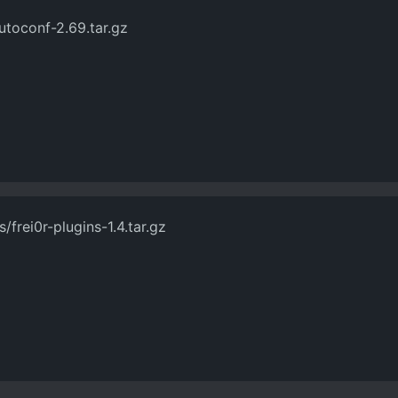
utoconf-2.69.tar.gz
s/frei0r-plugins-1.4.tar.gz