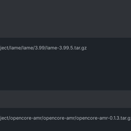
oject/lame/lame/3.99/lame-3.99.5.tar.gz
roject/opencore-amr/opencore-amr/opencore-amr-0.1.3.tar.g