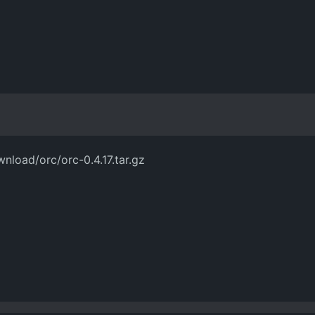
load/orc/orc-0.4.17.tar.gz