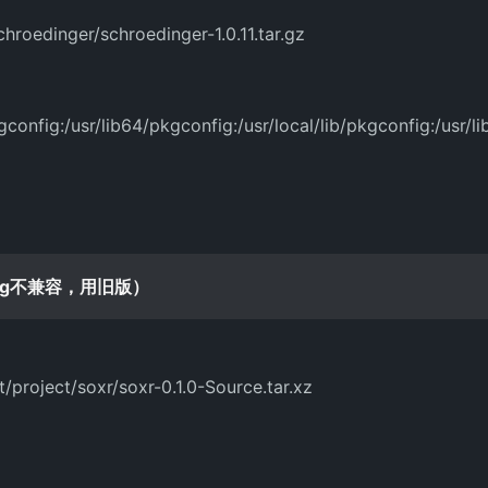
hroedinger/schroedinger-1.0.11.tar.gz
nfig:/usr/lib64/pkgconfig:/usr/local/lib/pkgconfig:/usr/l
peg不兼容，用旧版）
t/project/soxr/soxr-0.1.0-Source.tar.xz