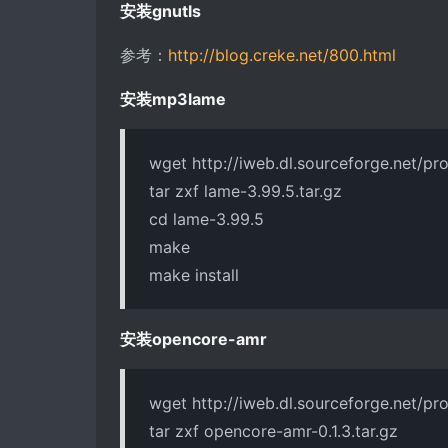
安装gnutls
参考：
http://blog.creke.net/800.html
安装mp3lame
wget http://iweb.dl.sourceforge.net/pr
tar zxf lame-3.99.5.tar.gz
cd lame-3.99.5
make
make install
安装opencore-amr
wget http://iweb.dl.sourceforge.net/p
tar zxf opencore-amr-0.1.3.tar.gz