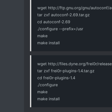
wget http://ftp.gnu.org/gnu/autoconf/a
tar zxf autoconf-2.69.tar.gz
cd autoconf-2.69
./configure --prefix=/usr
make
make install
wget http://files.dyne.org/frei0r/release
tar zxf frei0r-plugins-1.4.tar.gz
cd frei0r-plugins-1.4
./configure
make
make install