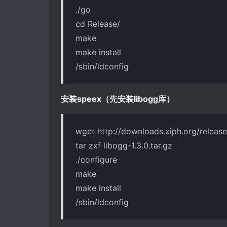
./go
cd Release/
make
make install
/sbin/ldconfig
安装speex（先安装libogg库）
wget http://downloads.xiph.org/release
tar zxf libogg-1.3.0.tar.gz
./configure
make
make install
/sbin/ldconfig