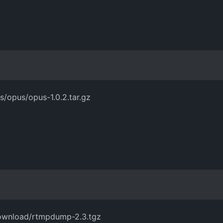
s/opus/opus-1.0.2.tar.gz
ownload/rtmpdump-2.3.tgz