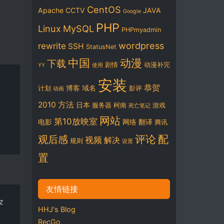
CentOS
Apache
CCTV
JAVA
Google
PHP
Linux
MySQL
PHPmyadmin
wordpress
rewrite
SSH
StatusNet
中国
动漫
下载
剧情
动漫补完
YY
使用
安装
恭贺
博客
域名
计划
影评
动画
2010
方法
日本
服务器
柯南
游戏
死亡笔记
网站
第10放映室
电影
网络
翻译
腾讯
评论
配
观后感
视频
解决
规则
设置
置
友情链接
z
HHJ's Blog
RecGo