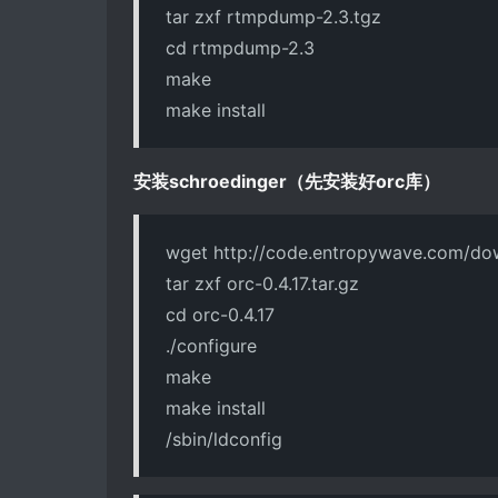
tar zxf rtmpdump-2.3.tgz
cd rtmpdump-2.3
make
make install
安装schroedinger（先安装好orc库）
wget http://code.entropywave.com/down
tar zxf orc-0.4.17.tar.gz
cd orc-0.4.17
./configure
make
make install
/sbin/ldconfig