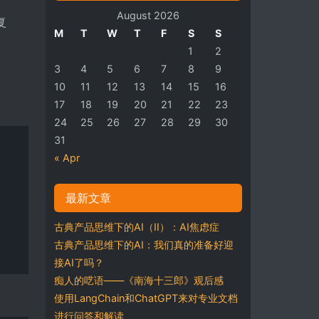
August 2026
复
M
T
W
T
F
S
S
1
2
3
4
5
6
7
8
9
10
11
12
13
14
15
16
17
18
19
20
21
22
23
24
25
26
27
28
29
30
31
« Apr
最新文章
古典产品思维下的AI（II）：AI焦虑症
古典产品思维下的AI：我们真的准备好迎
接AI了吗？
痴人的呓语——《南海十三郎》观后感
使用LangChain和ChatGPT来对专业文档
进行问答和解读