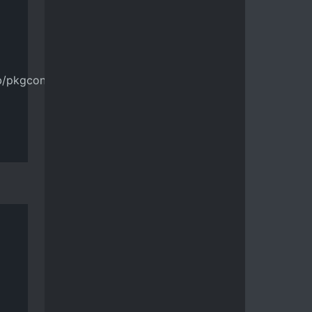
ib/pkgconfig