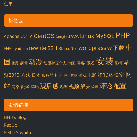
点评)
标签云
PHP
CentOS
Linux
MySQL
Apache
CCTV
JAVA
Google
中
下载
wordpress
rewrite
SSH
PHPmyadmin
StatusNet
YY
安装
国
动漫
恭
博客
域名
剧情
动漫补完计划
影评
使用
动画
网
第10放映室
贺2010
方法
日本
电影
服务器
柯南
游戏
死亡笔记
站
评论
配置
观后感
视频
解决
网络
翻译
腾讯
规则
设置
友情链接
HHJ's Blog
RecGo
Selfie 2 waifu