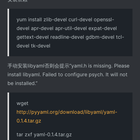
yum install zlib-devel curl-devel openssl-
devel apr-devel apr-util-devel expat-devel
gettext-devel readline-devel gdbm-devel tcl-
devel tk-devel
手动安装libyaml否则会提示“yaml.h is missing. Please
install libyaml. Failed to configure psych. It will not
be installed.”
wget
http://pyyaml.org/download/libyaml/yaml-
0.1.4.tar.gz
tar zxf yaml-0.1.4.tar.gz