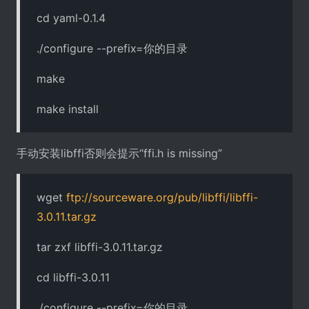
cd yaml-0.1.4
./configure --prefix=你的目录
make
make install
手动安装libffi否则会提示“ffi.h is missing”
wget
ftp://sourceware.org/pub/libffi/libffi-
3.0.11.tar.gz
tar zxf libffi-3.0.11.tar.gz
cd libffi-3.0.11
./configure --prefix=你的目录