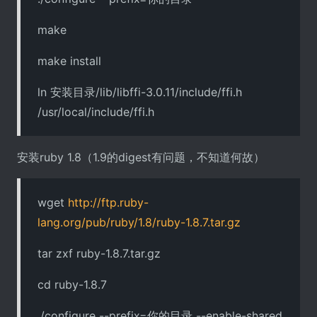
make
make install
ln 安装目录/lib/libffi-3.0.11/include/ffi.h
/usr/local/include/ffi.h
安装ruby 1.8（1.9的digest有问题，不知道何故）
wget
http://ftp.ruby-
lang.org/pub/ruby/1.8/ruby-1.8.7.tar.gz
tar zxf ruby-1.8.7.tar.gz
cd ruby-1.8.7
./configure --prefix=你的目录 --enable-shared