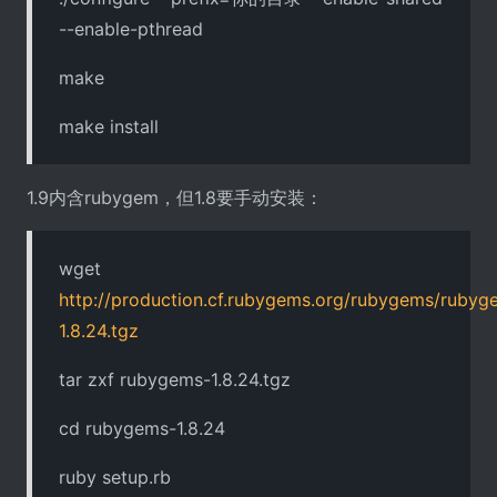
--enable-pthread
make
make install
1.9内含rubygem，但1.8要手动安装：
wget
http://production.cf.rubygems.org/rubygems/rubyg
1.8.24.tgz
tar zxf rubygems-1.8.24.tgz
cd rubygems-1.8.24
ruby setup.rb