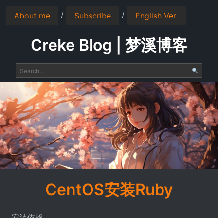
/
/
About me
Subscribe
English Ver.
Creke Blog | 梦溪博客
CentOS安装Ruby
安装依赖