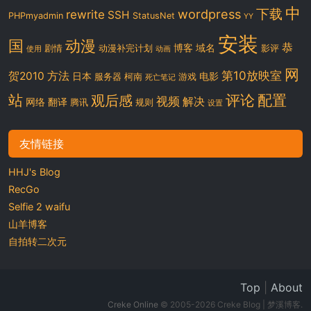
中
下载
wordpress
rewrite
SSH
PHPmyadmin
StatusNet
YY
安装
国
动漫
恭
博客
域名
剧情
动漫补完计划
影评
使用
动画
网
第10放映室
贺2010
方法
日本
电影
服务器
柯南
游戏
死亡笔记
站
评论
配置
观后感
视频
解决
网络
翻译
腾讯
规则
设置
友情链接
HHJ's Blog
RecGo
Selfie 2 waifu
山羊博客
自拍转二次元
Top
|
About
Creke Online
© 2005-2026 Creke Blog | 梦溪博客.