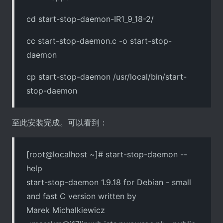
cd start-stop-daemon-IR1_9_18-2/
cc start-stop-daemon.c -o start-stop-
daemon
cp start-stop-daemon /usr/local/bin/start-
stop-daemon
至此安装完成。可以看到：
[root@localhost ~]# start-stop-daemon --
help
start-stop-daemon 1.9.18 for Debian - small
and fast C version written by
Marek Michalkiewicz