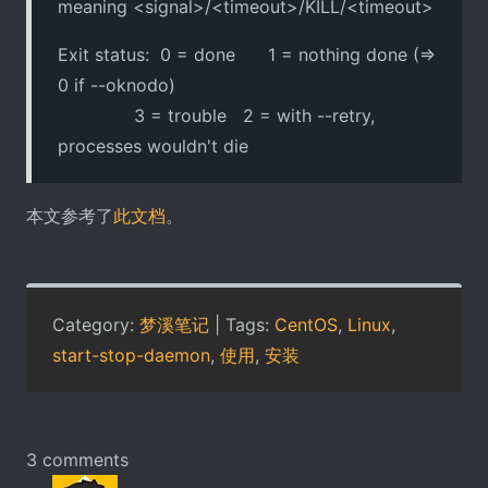
meaning <signal>/<timeout>/KILL/<timeout>
Exit status: 0 = done 1 = nothing done (=>
0 if --oknodo)
3 = trouble 2 = with --retry,
processes wouldn't die
本文参考了
此文档
。
Category:
梦溪笔记
| Tags:
CentOS
,
Linux
,
start-stop-daemon
,
使用
,
安装
3 comments