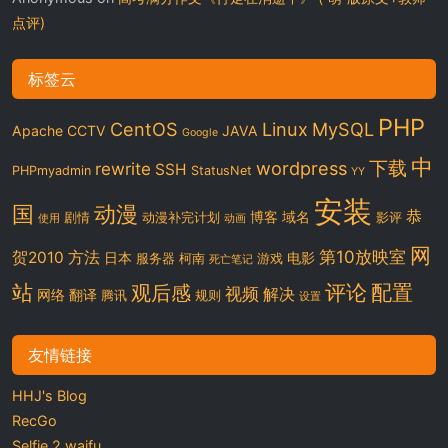
点评)
标签云
PHP
CentOS
Linux
MySQL
Apache
CCTV
JAVA
Google
中
下载
wordpress
rewrite
SSH
PHPmyadmin
StatusNet
YY
安装
国
动漫
恭
博客
域名
剧情
动漫补完计划
影评
使用
动画
网
第10放映室
贺2010
方法
日本
电影
服务器
柯南
游戏
死亡笔记
站
评论
配置
观后感
视频
解决
网络
翻译
腾讯
规则
设置
友情链接
HHJ's Blog
RecGo
Selfie 2 waifu