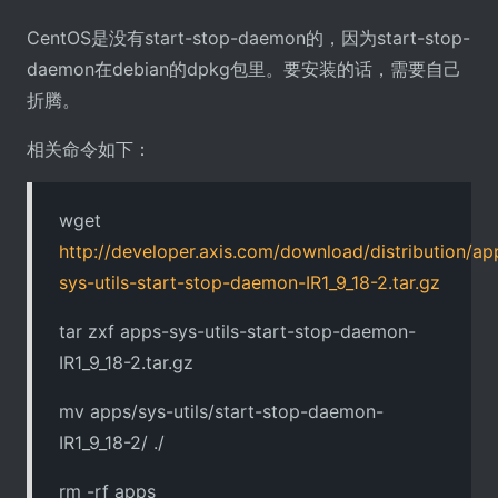
CentOS是没有start-stop-daemon的，因为start-stop-
daemon在debian的dpkg包里。要安装的话，需要自己
折腾。
相关命令如下：
wget
http://developer.axis.com/download/distribution/ap
sys-utils-start-stop-daemon-IR1_9_18-2.tar.gz
tar zxf apps-sys-utils-start-stop-daemon-
IR1_9_18-2.tar.gz
mv apps/sys-utils/start-stop-daemon-
IR1_9_18-2/ ./
rm -rf apps