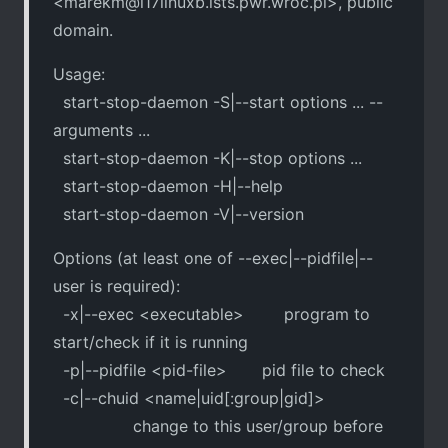
<
marekm@i17linuxb.ists.pwr.wroc.pl
>, public
domain.
Usage:
start-stop-daemon -S|--start options ... --
arguments ...
start-stop-daemon -K|--stop options ...
start-stop-daemon -H|--help
start-stop-daemon -V|--version
Options (at least one of --exec|--pidfile|--
user is required):
-x|--exec <executable> program to
start/check if it is running
-p|--pidfile <pid-file> pid file to check
-c|--chuid <name|uid[:group|gid]>
change to this user/group before