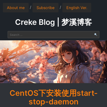
/
/
About me
Subscribe
English Ver.
Creke Blog | 梦溪博客
CentOS下安装使用start-
stop-daemon