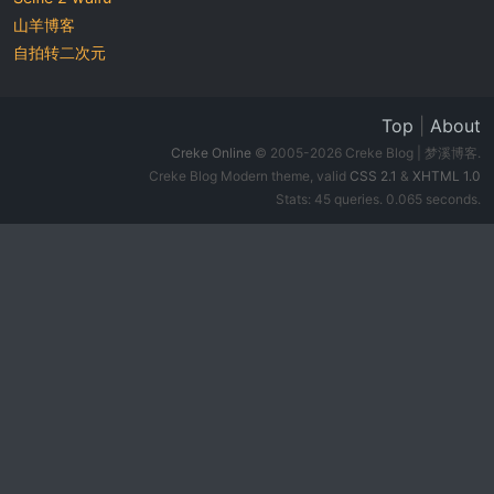
山羊博客
自拍转二次元
Top
|
About
Creke Online
© 2005-2026 Creke Blog | 梦溪博客.
Creke Blog Modern theme, valid
CSS 2.1
&
XHTML 1.0
Stats: 45 queries. 0.065 seconds.