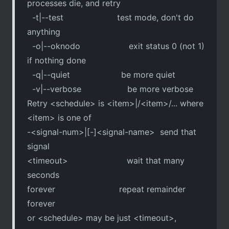
processes die, and retry
-t|--test test mode, don't do
anything
-o|--oknodo exit status 0 (not 1)
if nothing done
-q|--quiet be more quiet
-v|--verbose be more verbose
Retry <schedule> is <item>|/<item>/... where
<item> is one of
-<signal-num>|[-]<signal-name> send that
signal
<timeout> wait that many
seconds
forever repeat remainder
forever
or <schedule> may be just <timeout>,