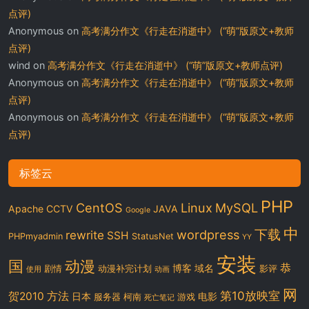
点评)
Anonymous
on
高考满分作文《行走在消逝中》 (“萌”版原文+教师
点评)
wind
on
高考满分作文《行走在消逝中》 (“萌”版原文+教师点评)
Anonymous
on
高考满分作文《行走在消逝中》 (“萌”版原文+教师
点评)
Anonymous
on
高考满分作文《行走在消逝中》 (“萌”版原文+教师
点评)
标签云
PHP
CentOS
Linux
MySQL
Apache
CCTV
JAVA
Google
中
下载
wordpress
rewrite
SSH
PHPmyadmin
StatusNet
YY
安装
国
动漫
恭
博客
域名
剧情
动漫补完计划
影评
使用
动画
网
第10放映室
贺2010
方法
日本
电影
服务器
柯南
游戏
死亡笔记