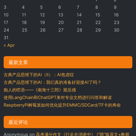
3
4
5
6
7
8
9
10
11
12
13
14
15
16
17
18
19
20
21
22
23
24
25
26
27
28
29
30
31
« Apr
最新文章
古典产品思维下的AI（II）：AI焦虑症
古典产品思维下的AI：我们真的准备好迎接AI了吗？
痴人的呓语——《南海十三郎》观后感
使用LangChain和ChatGPT来对专业文档进行问答和解读
RaspberryPi树莓派如何优化提升EMMC/SDCard/TF卡的寿命
最近评论
Anonymous
on
高考满分作文《行走在消逝中》 (“萌”版原文+教师