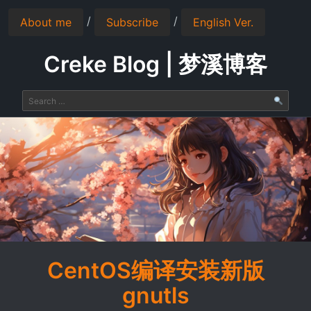
/
/
About me
Subscribe
English Ver.
Creke Blog | 梦溪博客
CentOS编译安装新版
gnutls