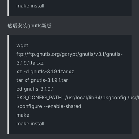
make install
然后安装gnutls新版：
wget
ftp://ftp.gnutls.org/gcrypt/gnutls/v3.1/gnutls-
3.1.9.1.tar.xz
xz -d gnutls-3.1.9.1.tar.xz
tar xf gnutls-3.1.9.1.tar
cd gnutls-3.1.9.1
PKG_CONFIG_PATH=/usr/local/lib64/pkgconfig:/usr/li
./configure --enable-shared
make
make install