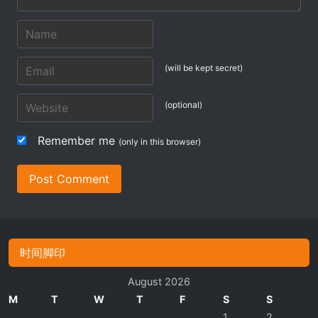
(will be kept secret)
(optional)
Remember me
(only in this browser)
Post Comment
时间脚印
August 2026
M
T
W
T
F
S
S
1
2