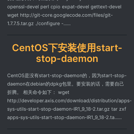
openssl-devel perl cpio expat-devel gettext-devel
wget http://git-core.googlecode.com/files/git-
1.7.7.5.tar.gz ./configure -......
CentOS下安装使用start-
stop-daemon
CentOS是没有start-stop-daemon的，因为start-stop-
daemon在debian的dpkg包里。要安装的话，需要自己
折腾。 相关命令如下： wget
http://developer.axis.com/download/distribution/apps-
sys-utils-start-stop-daemon-IR1_9_18-2.tar.gz tar zxf
apps-sys-utils-start-stop-daemon-IR1_9_18-2.ta......