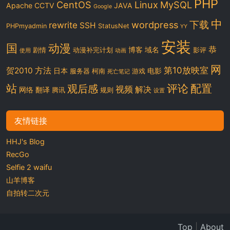
PHP
CentOS
Linux
MySQL
Apache
CCTV
JAVA
Google
中
下载
wordpress
rewrite
SSH
PHPmyadmin
StatusNet
YY
安装
国
动漫
恭
博客
域名
剧情
动漫补完计划
影评
使用
动画
网
第10放映室
贺2010
方法
日本
电影
服务器
柯南
游戏
死亡笔记
站
评论
配置
观后感
视频
解决
网络
翻译
腾讯
规则
设置
友情链接
HHJ's Blog
RecGo
Selfie 2 waifu
山羊博客
自拍转二次元
Top
|
About