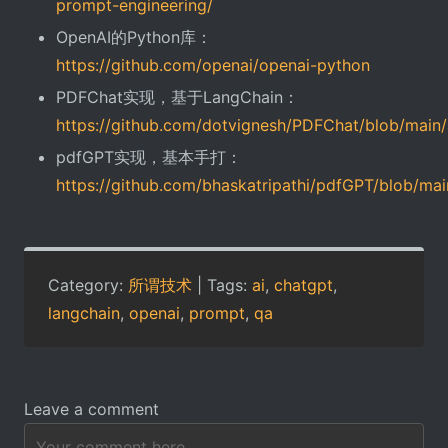
prompt-engineering/
OpenAI的Python库：
https://github.com/openai/openai-python
PDFChat实现，基于LangChain：
https://github.com/dotvignesh/PDFChat/blob/main
pdfGPT实现，基本手打：
https://github.com/bhaskatripathi/pdfGPT/blob/mai
Category:
所谓技术
| Tags:
ai
,
chatgpt
,
langchain
,
openai
,
prompt
,
qa
Leave a comment