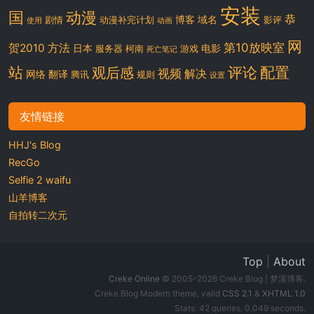
安装
国
动漫
恭
博客
域名
剧情
动漫补完计划
影评
使用
动画
网
第10放映室
贺2010
方法
日本
电影
服务器
柯南
游戏
死亡笔记
站
评论
配置
观后感
视频
解决
网络
翻译
腾讯
规则
设置
友情链接
HHJ's Blog
RecGo
Selfie 2 waifu
山羊博客
自拍转二次元
Top
|
About
Creke Online
© 2005-2026 Creke Blog | 梦溪博客.
Creke Blog Modern theme, valid
CSS 2.1
&
XHTML 1.0
Stats: 42 queries. 0.049 seconds.