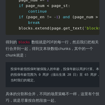
    page_num 
+=
1
if
 page_num 
<
 page_st
:
continue
if
(
page_en 
!=
-
)
and
(
page_num 
>
 pa
1
break
    blocks
.
extend
(
page
.
get_text
(
'blocks'
得到的
数组就是PDF的每一行，然后我们把相关
blocks
行合并到一起，得到文本块数组chunks，其中的一个
chunk就是：
投保年龄指投保时被保险人的年龄，投保年龄以周岁计算。本合同
的投保年龄范围为 0 周岁（须出生满 28 日）至 65 周岁，且
当时我们的规定。
具体的分割和合并，不同的场景策略不一样，这里有个技
巧，就是尽量按自然段放一起。