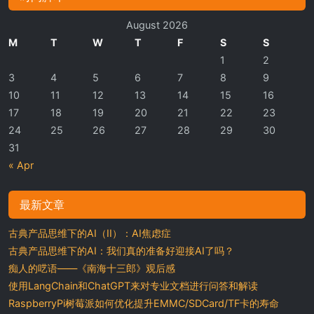
August 2026
M
T
W
T
F
S
S
1
2
3
4
5
6
7
8
9
10
11
12
13
14
15
16
17
18
19
20
21
22
23
24
25
26
27
28
29
30
31
« Apr
最新文章
古典产品思维下的AI（II）：AI焦虑症
古典产品思维下的AI：我们真的准备好迎接AI了吗？
痴人的呓语——《南海十三郎》观后感
使用LangChain和ChatGPT来对专业文档进行问答和解读
RaspberryPi树莓派如何优化提升EMMC/SDCard/TF卡的寿命