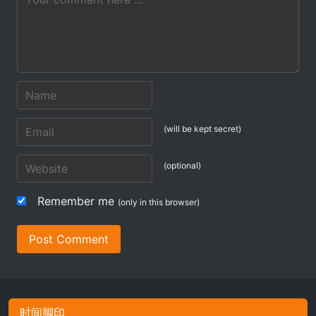
(will be kept secret)
(optional)
Remember me
(only in this browser)
Post Comment
时间脚印