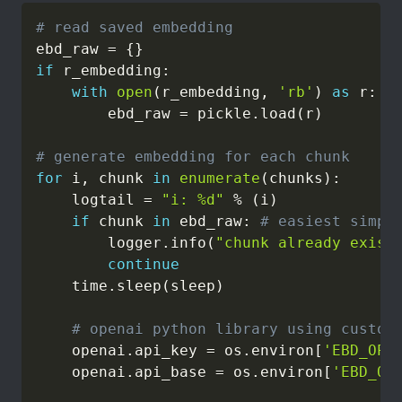
# read saved embedding
ebd_raw 
=
{
}
if
 r_embedding
:
with
open
(
r_embedding
,
'rb'
)
as
 r
:
        ebd_raw 
=
 pickle
.
load
(
r
)
# generate embedding for each chunk
for
 i
,
 chunk 
in
enumerate
(
chunks
)
:
    logtail 
=
"i: %d"
%
(
i
)
if
 chunk 
in
 ebd_raw
:
# easiest simpl
        logger
.
info
(
"chunk already exist
continue
    time
.
sleep
(
sleep
)
# openai python library using custom
    openai
.
api_key 
=
 os
.
environ
[
'EBD_OPE
    openai
.
api_base 
=
 os
.
environ
[
'EBD_OP