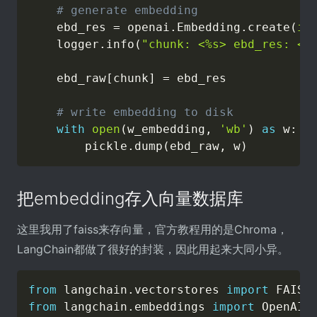
# generate embedding
    ebd_res 
=
 openai
.
Embedding
.
create
(
in
    logger
.
info
(
"chunk: <%s> ebd_res: <%
    ebd_raw
[
chunk
]
=
 ebd_res

# write embedding to disk
with
open
(
w_embedding
,
'wb'
)
as
 w
:
        pickle
.
dump
(
ebd_raw
,
 w
)
把embedding存入向量数据库
这里我用了faiss来存向量，官方教程用的是Chroma，
LangChain都做了很好的封装，因此用起来大同小异。
from
 langchain
.
vectorstores 
import
from
 langchain
.
embeddings 
import
 OpenAIEm