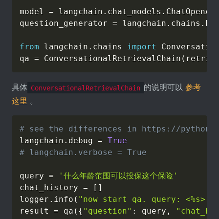
model 
=
 langchain
.
chat_models
.
ChatOpenAI
question_generator 
=
 langchain
.
chains
.
LL
from
 langchain
.
chains 
import
 Conversation
qa 
=
 ConversationalRetrievalChain
(
retrie
具体
的说明可以
参考
ConversationalRetrievalChain
这里
。
# see the differences in https://python.
langchain
.
debug 
=
True
# langchain.verbose = True
query 
=
'什么年龄范围可以投保这个保险'
chat_history 
=
[
]
logger
.
info
(
"now start qa. query: <%s> %
result 
=
 qa
(
{
"question"
:
 query
,
"chat_hi