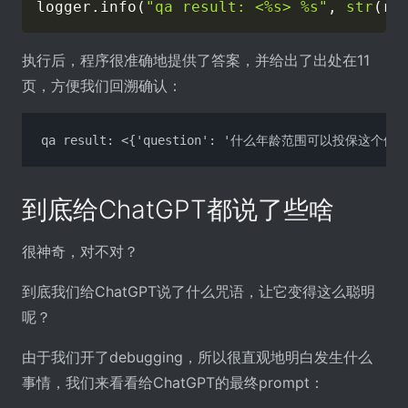
logger
.
info
(
"qa result: <%s> %s"
,
str
(
re
执行后，程序很准确地提供了答案，并给出了出处在11
页，方便我们回溯确认：
qa result: <{'question': '什么年龄范围可以投保这个保险'
到底给ChatGPT都说了些啥
很神奇，对不对？
到底我们给ChatGPT说了什么咒语，让它变得这么聪明
呢？
由于我们开了debugging，所以很直观地明白发生什么
事情，我们来看看给ChatGPT的最终prompt：