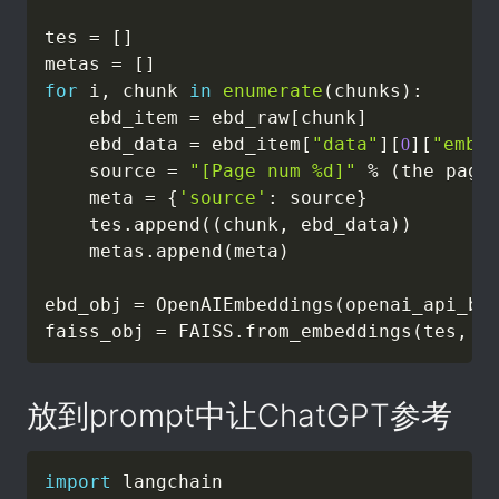
tes 
=
[
]
metas 
=
[
]
for
 i
,
 chunk 
in
enumerate
(
chunks
)
:
    ebd_item 
=
 ebd_raw
[
chunk
]
    ebd_data 
=
 ebd_item
[
"data"
]
[
]
[
"embed
0
    source 
=
"[Page num %d]"
%
(
the page
    meta 
=
{
'source'
:
 source
}
    tes
.
append
(
(
chunk
,
 ebd_data
)
)
    metas
.
append
(
meta
)
ebd_obj 
=
 OpenAIEmbeddings
(
openai_api_ba
faiss_obj 
=
 FAISS
.
from_embeddings
(
tes
,
 e
放到prompt中让ChatGPT参考
import
 langchain
