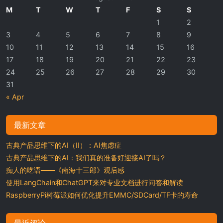
M
T
W
T
F
S
S
1
2
3
4
5
6
7
8
9
10
11
12
13
14
15
16
17
18
19
20
21
22
23
24
25
26
27
28
29
30
31
« Apr
最新文章
古典产品思维下的AI（II）：AI焦虑症
古典产品思维下的AI：我们真的准备好迎接AI了吗？
痴人的呓语——《南海十三郎》观后感
使用LangChain和ChatGPT来对专业文档进行问答和解读
RaspberryPi树莓派如何优化提升EMMC/SDCard/TF卡的寿命
最近评论