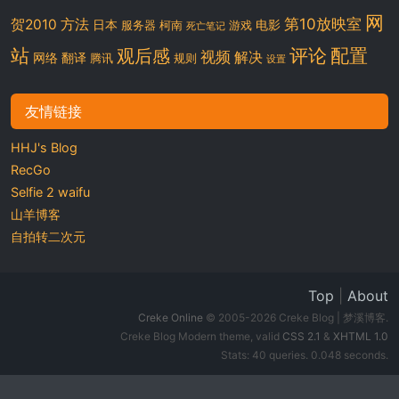
网
第10放映室
贺2010
方法
日本
电影
服务器
柯南
游戏
死亡笔记
站
评论
配置
观后感
视频
解决
网络
翻译
腾讯
规则
设置
友情链接
HHJ's Blog
RecGo
Selfie 2 waifu
山羊博客
自拍转二次元
Top
|
About
Creke Online
© 2005-2026 Creke Blog | 梦溪博客.
Creke Blog Modern theme, valid
CSS 2.1
&
XHTML 1.0
Stats: 40 queries. 0.048 seconds.