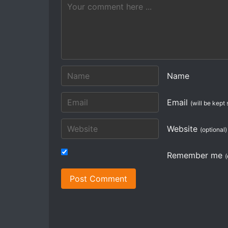
Name
Email
(will be kept 
Website
(optional)
Remember me
(
Post Comment