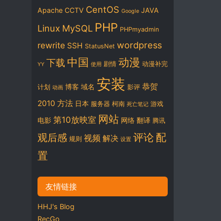
CentOS
Apache
CCTV
JAVA
Google
PHP
Linux
MySQL
PHPmyadmin
wordpress
rewrite
SSH
StatusNet
中国
动漫
下载
剧情
动漫补完
YY
使用
安装
恭贺
博客
域名
计划
影评
动画
2010
方法
日本
服务器
柯南
游戏
死亡笔记
网站
第10放映室
电影
网络
翻译
腾讯
评论
配
观后感
视频
解决
规则
设置
置
友情链接
HHJ's Blog
RecGo