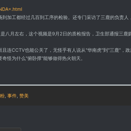
NDA=.html
场到加工都经过几百到工序的检验。还专门采访了三鹿的负责人
查是八月左右，这个视频是9月2日的质检报告，卫生部通报三鹿
连CCTV也能公关了，无怪乎有人说从"华南虎"到"三鹿"，政
奇怪为什么"俯卧撑"能够做得热火朝天。
。
粉
,
事件
,
赞美