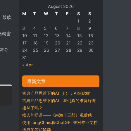
August 2026
M
T
W
T
F
S
S
，鼓吹
1
2
3
4
5
6
7
8
9
奶粉害
10
11
12
13
14
15
16
17
18
19
20
21
22
23
府公
24
25
26
27
28
29
30
31
« Apr
最新文章
古典产品思维下的AI（II）：AI焦虑症
古典产品思维下的AI：我们真的准备好迎
接AI了吗？
痴人的呓语——《南海十三郎》观后感
使用LangChain和ChatGPT来对专业文档
进行问答和解读