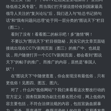
络低俗之风专题"。而当我们打开据说曾经收到国家最高
领导人关注的"复兴论坛"后，我们进入与"给总书记捎句
话"和"我有问题问总理"处于同一层分类的"图说天下"栏目
（图二）。
看到了没有！看看图二的标示吧！多"激情"啊！
不要以为"图说天下"栏目很隐秘，其实它的文章页面链
接就出现在CCTV新闻页面（图三）的推广中。也就是
说，用户随便打开一个CCTV新闻页面，都会看到"图说
天下"的帖子的推广。而推广的内容，居然是"泰国人
妖"！
在"图说天下"中随便逛逛，你会发现没有最低俗，只有
更低俗！见图四、图五、图六。
对了，什么叫"低俗网站"？我们来看看这次整改行动的
官方定义：国务院新闻办副主任蔡名照介绍，网上低俗内
容主要包括，不符合法律法规的内容，包括宣扬血腥暴
力、凶杀、恶意谩骂、侮辱诽谤他人的信息；容易诱发青