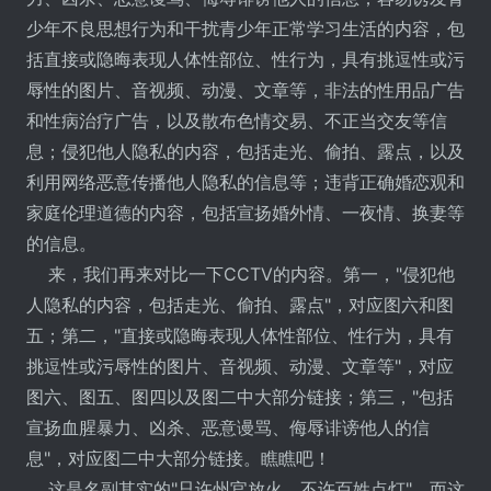
少年不良思想行为和干扰青少年正常学习生活的内容，包
括直接或隐晦表现人体性部位、性行为，具有挑逗性或污
辱性的图片、音视频、动漫、文章等，非法的性用品广告
和性病治疗广告，以及散布色情交易、不正当交友等信
息；侵犯他人隐私的内容，包括走光、偷拍、露点，以及
利用网络恶意传播他人隐私的信息等；违背正确婚恋观和
家庭伦理道德的内容，包括宣扬婚外情、一夜情、换妻等
的信息。
来，我们再来对比一下CCTV的内容。第一，"侵犯他
人隐私的内容，包括走光、偷拍、露点"，对应图六和图
五；第二，"直接或隐晦表现人体性部位、性行为，具有
挑逗性或污辱性的图片、音视频、动漫、文章等"，对应
图六、图五、图四以及图二中大部分链接；第三，"包括
宣扬血腥暴力、凶杀、恶意谩骂、侮辱诽谤他人的信
息"，对应图二中大部分链接。瞧瞧吧！
这是名副其实的"只许州官放火，不许百姓点灯"。而这