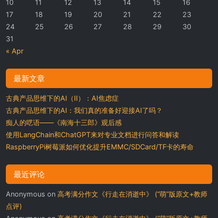
10
11
12
13
14
15
16
17
18
19
20
21
22
23
24
25
26
27
28
29
30
31
« Apr
最新文章
古典产品思维下的AI（II）：AI焦虑症
古典产品思维下的AI：我们真的准备好迎接AI了吗？
痴人的呓语——《南海十三郎》观后感
使用LangChain和ChatGPT来对专业文档进行问答和解读
RaspberryPi树莓派如何优化提升EMMC/SDCard/TF卡的寿命
最近评论
Anonymous
on
高考满分作文《行走在消逝中》 (“萌”版原文+教师
点评)