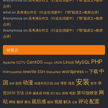
Anonymous
on
高考满分作文《行走在消逝中》 (“萌”版原文+教师
点评)
wind
on
高考满分作文《行走在消逝中》 (“萌”版原文+教师点评)
Anonymous
on
高考满分作文《行走在消逝中》 (“萌”版原文+教师
点评)
Anonymous
on
高考满分作文《行走在消逝中》 (“萌”版原文+教师
点评)
标签云
PHP
CentOS
Linux
MySQL
Apache
CCTV
JAVA
Google
中
下载
wordpress
rewrite
SSH
PHPmyadmin
StatusNet
YY
安装
国
动漫
恭
博客
域名
剧情
动漫补完计划
影评
使用
动画
网
第10放映室
贺2010
方法
日本
电影
服务器
柯南
游戏
死亡笔记
站
评论
配置
观后感
视频
解决
网络
翻译
腾讯
规则
设置