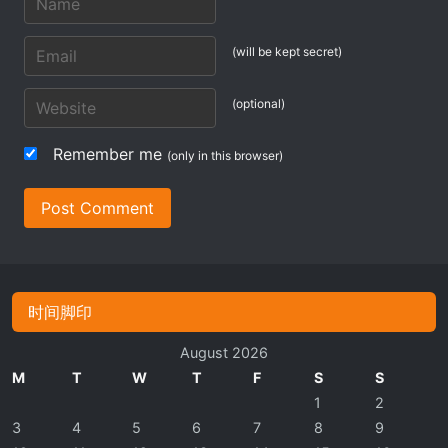
(will be kept secret)
(optional)
Remember me
(only in this browser)
Post Comment
时间脚印
August 2026
M
T
W
T
F
S
S
1
2
3
4
5
6
7
8
9