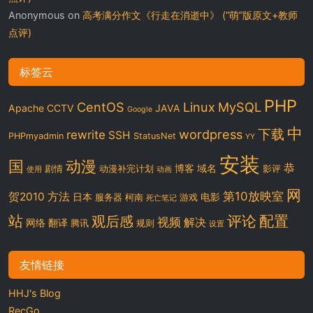
Anonymous
on
高考满分作文《行走在消逝中》 (“萌”版原文+教师
点评)
标签云
PHP
CentOS
Linux
MySQL
Apache
CCTV
JAVA
Google
中
下载
wordpress
rewrite
SSH
PHPmyadmin
StatusNet
YY
安装
国
动漫
恭
博客
域名
剧情
动漫补完计划
影评
使用
动画
网
第10放映室
贺2010
方法
日本
电影
服务器
柯南
游戏
死亡笔记
站
评论
配置
观后感
视频
解决
网络
翻译
腾讯
规则
设置
友情链接
HHJ's Blog
RecGo