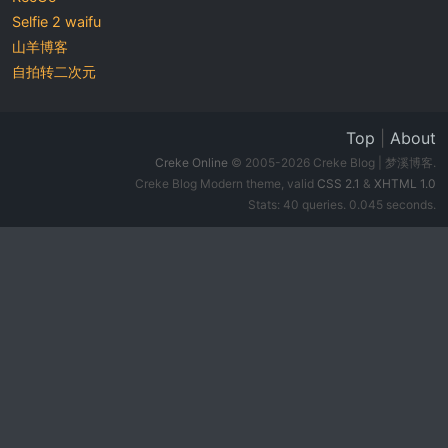
Selfie 2 waifu
山羊博客
自拍转二次元
Top
|
About
Creke Online
© 2005-2026 Creke Blog | 梦溪博客.
Creke Blog Modern theme, valid
CSS 2.1
&
XHTML 1.0
Stats: 40 queries. 0.045 seconds.