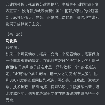
邱建国强拆，死后被苏建国抢尸。事后更有“建国”部下发
表宣言：“没有强拆就没有新中国”！把强拆事业的经济基
础，飙升到伟大、光荣、正确的上层建筑，暴强地丰富和
发展了猫抓耗子主义。
【书记级】
马化腾
颁奖词：
如果一个可爱动物，摇身一变为一个恶霸动物，需要做出
一个非常艰难的决定。在他非常艰难的决定下，亿万网民
也面临“母亲和孩子落在水里，只能救哪一个” 的艰难决
定。“企鹅”这个桌面宠物，也一夕之间变成“灰太狼”。他
和360引发的互联网惨烈对决，黑公关、口水战、终端封
杀、技术屏蔽、贴身肉搏、官司诉讼，手段推陈出新，堪
比攻城略地。他将传统霸王文化在网络硝烟中霹雳得一览
无余。