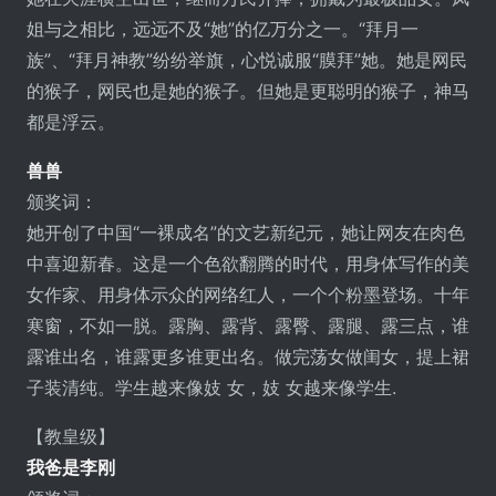
姐与之相比，远远不及“她”的亿万分之一。“拜月一
族”、“拜月神教”纷纷举旗，心悦诚服“膜拜”她。她是网民
的猴子，网民也是她的猴子。但她是更聪明的猴子，神马
都是浮云。
兽兽
颁奖词：
她开创了中国“一裸成名”的文艺新纪元，她让网友在肉色
中喜迎新春。这是一个色欲翻腾的时代，用身体写作的美
女作家、用身体示众的网络红人，一个个粉墨登场。十年
寒窗，不如一脱。露胸、露背、露臀、露腿、露三点，谁
露谁出名，谁露更多谁更出名。做完荡女做闺女，提上裙
子装清纯。学生越来像妓 女，妓 女越来像学生.
【教皇级】
我爸是李刚