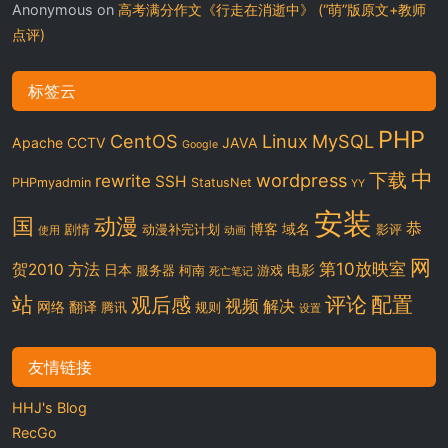
Anonymous
on
高考满分作文《行走在消逝中》 (“萌”版原文+教师
点评)
标签云
PHP
CentOS
Linux
MySQL
Apache
CCTV
JAVA
Google
中
下载
wordpress
rewrite
SSH
PHPmyadmin
StatusNet
YY
安装
国
动漫
恭
博客
域名
剧情
动漫补完计划
影评
使用
动画
网
第10放映室
贺2010
方法
日本
电影
服务器
柯南
游戏
死亡笔记
站
评论
配置
观后感
视频
解决
网络
翻译
腾讯
规则
设置
友情链接
HHJ's Blog
RecGo