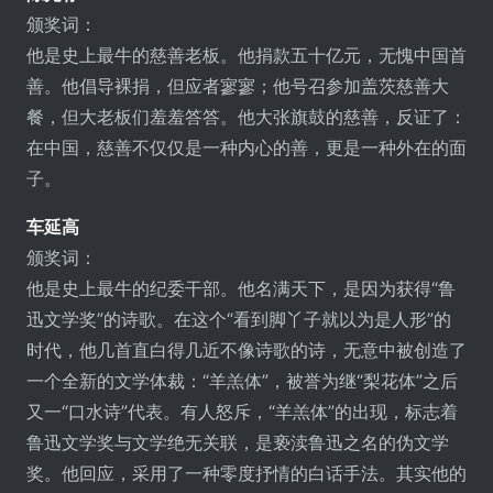
颁奖词：
他是史上最牛的慈善老板。他捐款五十亿元，无愧中国首
善。他倡导裸捐，但应者寥寥；他号召参加盖茨慈善大
餐，但大老板们羞羞答答。他大张旗鼓的慈善，反证了：
在中国，慈善不仅仅是一种内心的善，更是一种外在的面
子。
车延高
颁奖词：
他是史上最牛的纪委干部。他名满天下，是因为获得“鲁
迅文学奖”的诗歌。在这个“看到脚丫子就以为是人形”的
时代，他几首直白得几近不像诗歌的诗，无意中被创造了
一个全新的文学体裁：“羊羔体”，被誉为继“梨花体”之后
又一“口水诗”代表。有人怒斥，“羊羔体”的出现，标志着
鲁迅文学奖与文学绝无关联，是亵渎鲁迅之名的伪文学
奖。他回应，采用了一种零度抒情的白话手法。其实他的