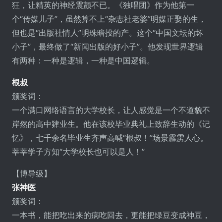
狂，让精英的神经震颤不已。《独唱团》作为他第一
个“传媒儿子”，虽然算不上“杂志社老婆”明媒正娶的生，
但也是“出版社情人”明珠暗投的产。这个“中国文坛的坏
小子”，最终做了“新闻出版的好小子”。他发现世界逻辑
有两种：一种是逻辑，一种是中国逻辑。
根叔
颁奖词：
一个满口网络语言的大学校长，让人感觉是一个不道貌不
岸然的高中肄业生。他在该校毕业典礼上致辞生动的《记
忆》，七千余名毕业生齐声高喊“根叔！”场景霹雳人心。
莘莘学子方知“大学校长也可以是人！”
【博导级】
张神医
颁奖词：
一本书，能把吃出来的病吃回去，更能把绿豆变成神豆，