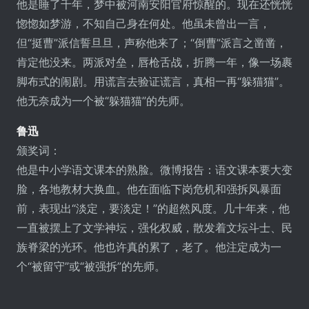
他是睡了千年，梦中被河南安阳官府惊醒的。现在还恍恍
惚惚如梦游，不知自己身在何处。他虽未曾出一言，
但“挺曹”派信誓旦旦，声称他来了；“倒曹”派言之凿凿，
肯定他没来。两派对垒，唇枪舌战，折腾一年，像一场裹
脚布式的闹剧。用谎言去验证谎言，真相一再“躲猫猫”。
他无奈成为一个被“躲猫猫”的先师。
鲁迅
颁奖词：
他是中小学语文课本的熟脸。微博报告：语文课本要大变
脸，各地教材大换血。他在面临下岗危机和强拆风暴面
前，表现出“淡定，要淡定！”的超然风度。几十年来，他
一直被摆上了文学神坛，强化权威，散发着文坛斗士、民
族脊梁的光环。他也许真的累了，老了。他注定成为一
个“被留守”或“被强拆”的先师。