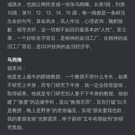
成跳水，也能让网民变成一张张乌鸦嘴。从第1跳，到第
10跳，第11、12、13、14、15 跳，每一跳都是一条鲜活
生命的句号。算命风水，高人作法，心理咨询，鞠躬致
歉，领导关怀，这一切都不如回归最基本的“人性”。富士
康，一个好听名字背后，是精神的血泪工厂。在精神的血
泪工厂背后，是GDP挂帅的血泪经济学。
马尧海
颁奖词：
他是史上最牛的眼镜教授。一个教授不管什么专长，如果
不研究上半身，而专门研究下半身，就一定会惊世骇俗，
取得硕果。他就是专门研究别人妻子下半身的教授。他创
建了“换妻”的边缘学科，提出“换偶无罪”，旨在打破“白天
是教授，晚上是野兽”的世俗偏见，实现“朋友妻我也欺，
我的妻朋友骑”光辉愿景，终于获得“五年有期徒刑”的研
究奖励。