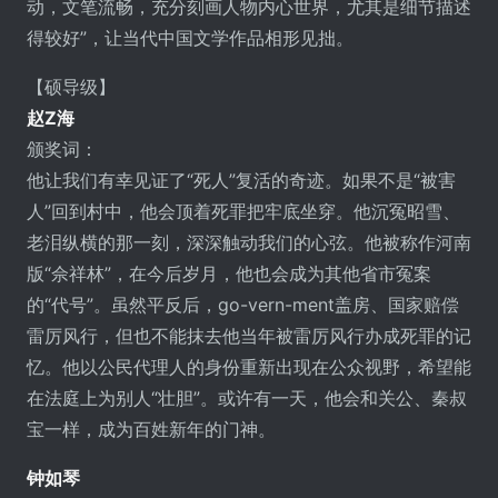
动，文笔流畅，充分刻画人物内心世界，尤其是细节描述
得较好”，让当代中国文学作品相形见拙。
【硕导级】
赵Z海
颁奖词：
他让我们有幸见证了“死人”复活的奇迹。如果不是“被害
人”回到村中，他会顶着死罪把牢底坐穿。他沉冤昭雪、
老泪纵横的那一刻，深深触动我们的心弦。他被称作河南
版“佘祥林”，在今后岁月，他也会成为其他省市冤案
的“代号”。虽然平反后，go-vern-ment盖房、国家赔偿
雷厉风行，但也不能抹去他当年被雷厉风行办成死罪的记
忆。他以公民代理人的身份重新出现在公众视野，希望能
在法庭上为别人“壮胆”。或许有一天，他会和关公、秦叔
宝一样，成为百姓新年的门神。
钟如琴