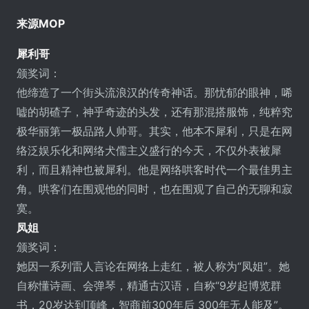
来源MOP
犀利哥
颁奖词：
他缔造了一个街头流浪汉的传奇神话。那忧郁的眼神，唏
嘘的胡碴子，神乎奇迹的头发，还有那混搭服饰，纯粹究
极华丽第一极品路人帅哥。其实，他本不犀利，只是在网
络泛娱乐化和网络犬儒主义盛行的今天，不仅外表被犀
利，而且精神也被犀利。他是网络哄客时代一个最佳男主
角。哄客们在围观他的同时，也在围观了自己的无聊和寂
寞。
凤姐
颁奖词：
她因一系列雷人言论在网络上走红，被人称为“凤姐”。她
自称懂诗画、会弹琴，精通古汉语，自称“9岁起博览群
书，20岁达到顶峰，智商前300年后 300年无人能及”。