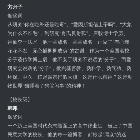
方舟子
颁奖词：
从研究“你在吃补还是吃毒”、“爱因斯坦信上帝吗”、“大象
为什么不长毛”，到研究“肖氏反射弧”、唐骏博士学历、
神仙李一法术，他一举成名，举举成名，正应了“有心栽
花花不发，无心插柳柳成荫”的古训。作为一个美国名校
分子遗传学博士后，他不安于研究不说话的“分子”，而爱
研究会说话的“分子”，批判基督教、伪科学、伪气功、伪
环保、中医，扛起霹雳打假大旗，这是什么精神？这是动
物世界“猫睡着了狗管闲事”的精神！
【校长级】
韩寒
颁奖词：
一个趴上美国时代杂志脸面上的高中肄业生，当上了中国
民意大学的校长。他的每一篇博客，都掀起“庸众”的迷