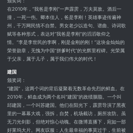
颁奖词：
在2010年，“我爸是李刚”一声霹雳，万夫莫敌。酒后一
撞，一死一伤。卿本佳人，爸是李刚！英雄事迹传遍神
州，千万网民情不自禁。男女老少以造句、谱曲、诗词歌
赋等各种形式，表达对“我爸是李刚”的滔滔敬仰之
情。“李是李世民的李啊，刚是金刚的刚！”这块金灿灿的
荣誉勋章，无愧为中国“拼爹时代”的光辉里程碑。光荣属
于父亲，属于儿子，属于我们伟大的时代！
建国
颁奖词：
“建国”，这两个词的背后凝聚着无数革命先烈的鲜血。在
2010年，鲜血成为两个名叫“建国”的政绩胭脂。一个叫
邱建国，一个叫苏建国。他们在阳光下，霹雳导演了黑夜
里的一幕幕大戏，强拆，自焚，机场截访，厕所攻防。虽
无刀光剑影，但绝对惊心动魄。在微博直播下，宛如一部
好莱坞大片。网友叹服：人生最幸福的事莫过于，生前被