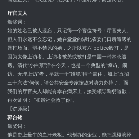
厅官夫人
颁奖词：
她的姓名已被人遗忘，只记得一个官位符号：厅官夫人。
但人们永远不会忘记，她在堂堂的湖北省委门口所遭遇的
暴打场面。弱不禁风的她，之所以被六 pol.ice殴打，是
因为太像上访者。上访者被关或被打是中国一种常态遭
遇。清代“小白菜”活在今天，也是一个典型的“缠访、闹
访、无理上访”者，早就一个“维稳”帽子盖住，加上“五招
三十六法”伺候，请公共安全专家按敌对势力办掉了。而
我们的厅官夫人却能有幸在病床上，接受领导鞠躬道歉，
再次证明： “和谐社会救了你”。
【讲师级】
郭台铭
颁奖词：
他是史上最牛的血汗老板。他创办的企业，能把跳楼演绎