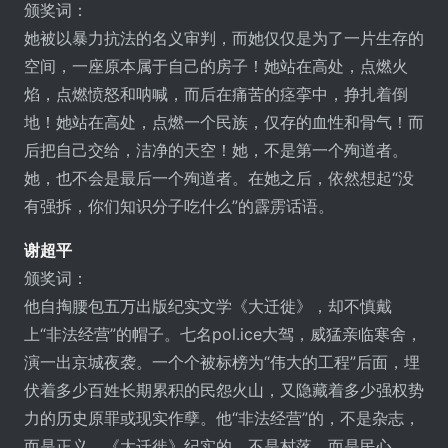
颁奖词：
她被以暴力抗法的名义审判，而她仅仅是为了一片生存的
空间，一座原本属于自己的房子！她站在高处，点燃火
焰，点燃愤怒和呐喊，而后在痛苦的痉挛中，挣扎着倒
地！她站在高处，点燃一个民族，仅存的血性和骨气！而
后把自己交给，洁净的天空！她，不是第一个殉道者。
她，也不会是最后一个殉道者。在她之后，依然想起“没
有强拆，你们知识分子吃什么”的霹雳话语。
谢超平
颁奖词：
他自掏腰包五万出版纪实文学《大迁徙》，却不慎戴
上“非法经营”的帽子。七名pol.ice大驾，威猛亲临寒舍，
演一出京城夜袭。一个个被标榜为“伟大的工程”后面，埋
伏着多少百姓长期累积的民怨火山，又隐藏着多少强权势
力的历史原罪或现实作孽。他“非法经营”的，不是杂志，
而是正义。《大迁徙》纪实的，不是村落，而是民心。