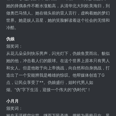
她的择偶条件不断水涨船高，从清华北大到欧美海归，到
做奥巴马情人。她在镜头前的雷人言行，虚构着她的梦幻
世界。她是娱人丑星，她的笑脸解读着这个社会的无情和
冷酷。
伪娘
颁奖词：
从花儿朵朵到快乐男声，闪光灯下，伪娘鱼贯而出。貌似
她的他，冲击着人们的眼球。在这个世界上原本只有男人
和女人。但是他敢于向上帝挑战，向自然和自身挑战，打
造出了一个安能辨我是雌雄的惊叹。他帮媒体创造了G
点，让民众享受了**。伪娘盛行，姐时代男人如
烟。“伪”字下生活，迎接一个伟大的“伪时代”！
小月月
颁奖词：
她在天涯横空出世，继而万民齐捧，拥戴为最极品女。凤