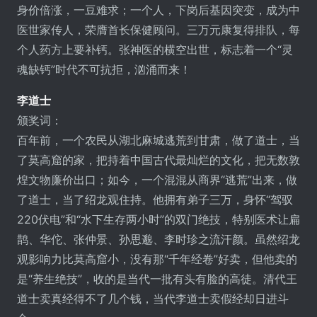
身价倍涨，一豆难求；一个人，下岗后基因突变，成为中
医世家传人，荣膺首长保健顾问。三万元康复得排队，每
个人药方上要补钙。张神医的横空出世，标志着一个“灵
魂缺钙”时代不可抗拒，汹涌而来！
李道士
颁奖词：
百年前，一个农民从湖北麻城逃荒到甘肃，做了道士，当
了莫高窟的家，把持着中国古代最灿烂的文化，把无数敦
煌文物廉价出口；如今，一个混混从商界“逃荒”出来，做
了道士，当了绍龙观住持。他拥有弟子三万，身怀“驾驭
220伏电”和“水下生存两小时”的双门绝技，特别医术让扁
鹊、华佗、张仲景、孙思邈、李时珍之流汗颜。虽然绍龙
观影响力比莫高窟小，没有那“千年经卷”好卖，但他卖的
是“养生绝技”，收的是当代一批有头有脸的高徒。清代王
道士卖真经得不了几个钱，当代李道士卖假经却日进斗