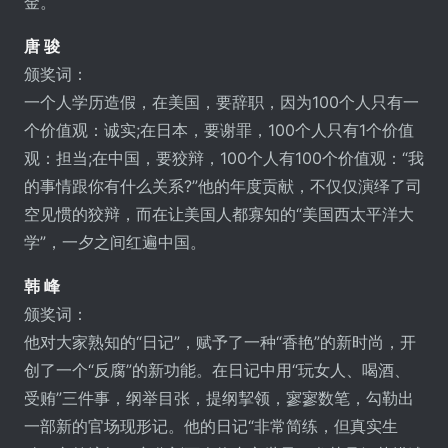
金。
唐 骏
颁奖词：
一个人学历造假，在美国，要辞职，因为100个人只有一
个价值观：诚实;在日本，要谢罪，100个人只有1个价值
观：担当;在中国，要狡辩，100个人有100个价值观：“我
的事情跟你有什么关系?”他的年度贡献，不仅仅演绎了司
空见惯的狡辩，而在让美国人都寡知的“美国西太平洋大
学”，一夕之间红遍中国。
韩 峰
颁奖词：
他对大家熟知的“日记”，赋予了一种“香艳”的新时尚，开
创了一个“反腐”的新功能。在日记中用“玩女人、喝酒、
受贿”三件事，纲举目张，提纲挈领，寥寥数笔，勾勒出
一部新的官场现形记。他的日记“非常简练，但真实生