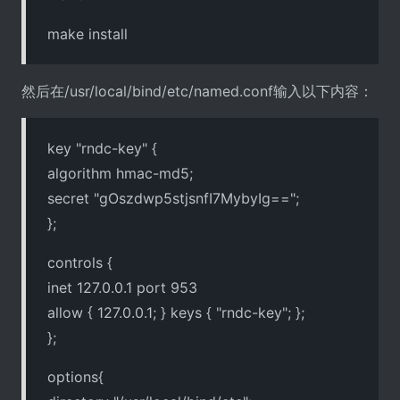
make install
然后在/usr/local/bind/etc/named.conf输入以下内容：
key "rndc-key" {
algorithm hmac-md5;
secret "gOszdwp5stjsnfI7MybyIg==";
};
controls {
inet 127.0.0.1 port 953
allow { 127.0.0.1; } keys { "rndc-key"; };
};
options{