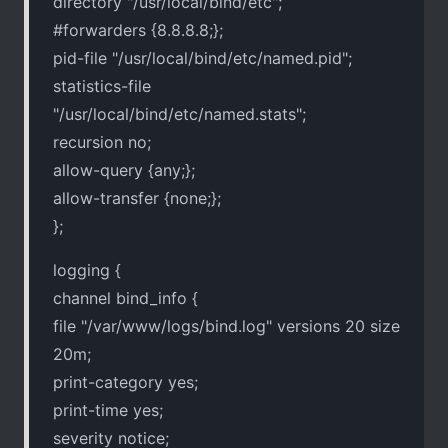
directory "/usr/local/bind/etc";
#forwarders {8.8.8.8;};
pid-file "/usr/local/bind/etc/named.pid";
statistics-file
"/usr/local/bind/etc/named.stats";
recursion no;
allow-query {any;};
allow-transfer {none;};
};
logging {
channel bind_info {
file "/var/www/logs/bind.log" versions 20 size
20m;
print-category yes;
print-time yes;
severity notice;