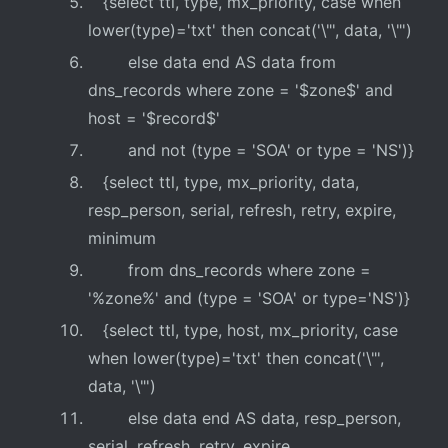
{select ttl, type, mx_priority, case when
lower(type)='txt' then concat('\"', data, '\"')
else data end AS data from
dns_records where zone = '$zone$' and
host = '$record$'
and not (type = 'SOA' or type = 'NS')}
{select ttl, type, mx_priority, data,
resp_person, serial, refresh, retry, expire,
minimum
from dns_records where zone =
'%zone%' and (type = 'SOA' or type='NS')}
{select ttl, type, host, mx_priority, case
when lower(type)='txt' then concat('\"',
data, '\"')
else data end AS data, resp_person,
serial, refresh, retry, expire,