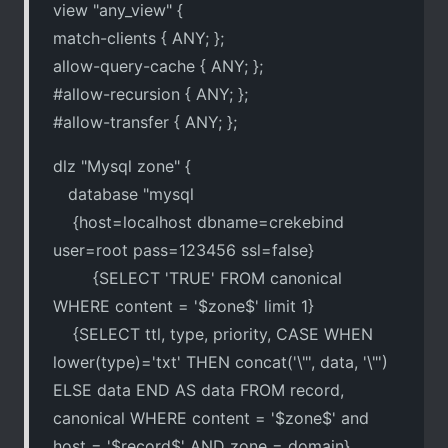
view "any_view" {
match-clients { ANY; };
allow-query-cache { ANY; };
#allow-recursion { ANY; };
#allow-transfer { ANY; };
dlz "Mysql zone" {
database "mysql
{host=localhost dbname=crekebind
user=root pass=123456 ssl=false}
{SELECT 'TRUE' FROM canonical
WHERE content = '$zone$' limit 1}
{SELECT ttl, type, priority, CASE WHEN
lower(type)='txt' THEN concat('\"', data, '\"')
ELSE data END AS data FROM record,
canonical WHERE content = '$zone$' and
host = '$record$' AND zone = domain}