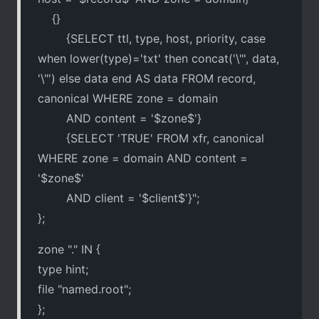
{}
{SELECT ttl, type, host, priority, case
when lower(type)='txt' then concat('\"', data,
'\"') else data end AS data FROM record,
canonical WHERE zone = domain
AND content = '$zone$'}
{SELECT 'TRUE' FROM xfr, canonical
WHERE zone = domain AND content =
'$zone$'
AND client = '$client$'}";
};
zone "." IN {
type hint;
file "named.root";
};