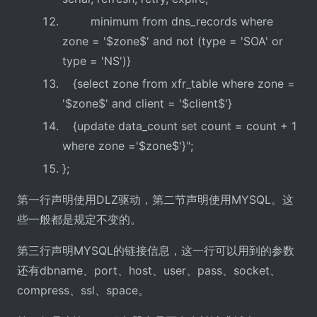
minimum from dns_records where
zone = '$zone$' and not (type = 'SOA' or
type = 'NS')}
{select zone from xfr_table where zone =
'$zone$' and client = '$client$'}
{update data_count set count = count + 1
where zone ='$zone$'}";
};
第一行声明使用DLZ驱动，第二节声明使用MYSQL。这
些一般都是规定不变的。
第三行声明MYSQL的链接信息，这一行可以用到的参数
还有dbname、port、host、user、pass、socket、
compress、ssl、space。