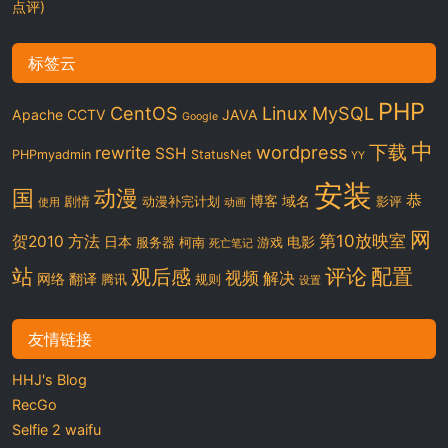
点评)
标签云
PHP
CentOS
Linux
MySQL
Apache
CCTV
JAVA
Google
中
下载
wordpress
rewrite
SSH
PHPmyadmin
StatusNet
YY
安装
国
动漫
恭
博客
域名
剧情
动漫补完计划
影评
使用
动画
网
第10放映室
贺2010
方法
日本
电影
服务器
柯南
游戏
死亡笔记
站
评论
配置
观后感
视频
解决
网络
翻译
腾讯
规则
设置
友情链接
HHJ's Blog
RecGo
Selfie 2 waifu