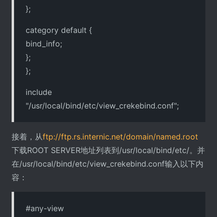
};
category default {
bind_info;
};
};
include
"/usr/local/bind/etc/view_crekebind.conf";
接着，从
ftp://ftp.rs.internic.net/domain/named.root
下载ROOT SERVER地址列表到/usr/local/bind/etc/。并
在/usr/local/bind/etc/view_crekebind.conf输入以下内
容：
#any-view