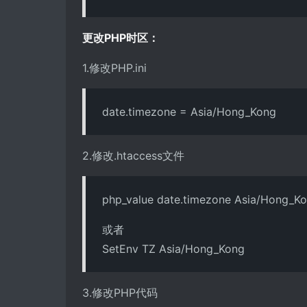
更改PHP时区：
1.修改PHP.ini
date.timezone = Asia/Hong_Kong
2.修改.htaccess文件
php_value date.timezone Asia/Hong_K
或者
SetEnv TZ Asia/Hong_Kong
3.修改PHP代码