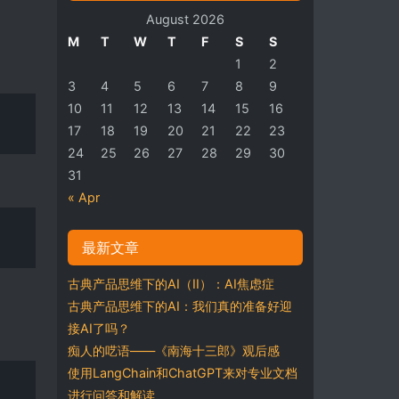
August 2026
M
T
W
T
F
S
S
1
2
3
4
5
6
7
8
9
10
11
12
13
14
15
16
17
18
19
20
21
22
23
24
25
26
27
28
29
30
31
« Apr
最新文章
古典产品思维下的AI（II）：AI焦虑症
古典产品思维下的AI：我们真的准备好迎
接AI了吗？
痴人的呓语——《南海十三郎》观后感
使用LangChain和ChatGPT来对专业文档
进行问答和解读