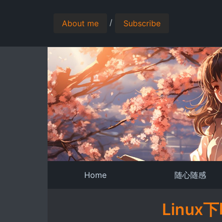
/
About me
Subscribe
Home
随心随感
Linu