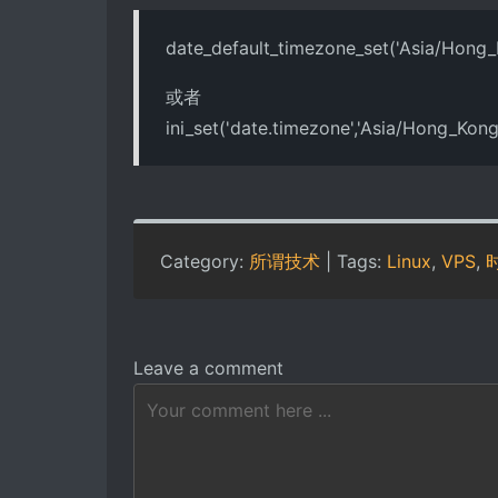
date_default_timezone_set('Asia/Hong_
或者
ini_set('date.timezone','Asia/Hong_Kong
Category:
所谓技术
| Tags:
Linux
,
VPS
,
Leave a comment