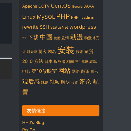
CentOS
Apache
CCTV
JAVA
Google
PHP
Linux
MySQL
PHPmyadmin
wordpress
rewrite
SSH
StatusNet
中国
动漫
下载
剧情
动漫补完
YY
使用
安装
恭贺
博客
域名
计划
影评
动画
2010
方法
日本
服务器
柯南
游戏
死亡笔记
网站
第10放映室
电影
网络
翻译
腾讯
评论
配
观后感
视频
解决
规则
设置
置
友情链接
HHJ's Blog
RecGo