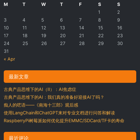
M
T
W
T
F
S
S
1
2
3
4
5
6
7
8
9
10
11
12
13
14
15
16
17
18
19
20
21
22
23
24
25
26
27
28
29
30
31
« Apr
最新文章
古典产品思维下的AI（II）：AI焦虑症
古典产品思维下的AI：我们真的准备好迎接AI了吗？
痴人的呓语——《南海十三郎》观后感
使用LangChain和ChatGPT来对专业文档进行问答和解读
RaspberryPi树莓派如何优化提升EMMC/SDCard/TF卡的寿命
最近评论