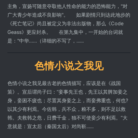
主角，宣扬可随意夺取他人性命的能力的恐怖能力，"对
广大青少年造成不良影响"。 如果剧情只到达此地步的
《死亡笔记》尚且被定义为非法出版物，那么《Code
Geass》更应封杀。 在第九集中，一开始的台词就
是："中华……（详细的不写了，......
色情小说之我见
色情小说之我见最古老的色情描写，应该是在《战国
策》。宣后谓尚子曰：“妾事先王也，先王以其髀加妾之
身，妾困不疲也；尽置其身妾之上，而妾弗重也，何也?
以其少有利焉。今佐韩，兵不众，粮不多，则不足以救
韩。夫救韩之危，日费千金，独不可使妾少有利焉。”大
意就是：宣太后（秦国太后）对尚靳......