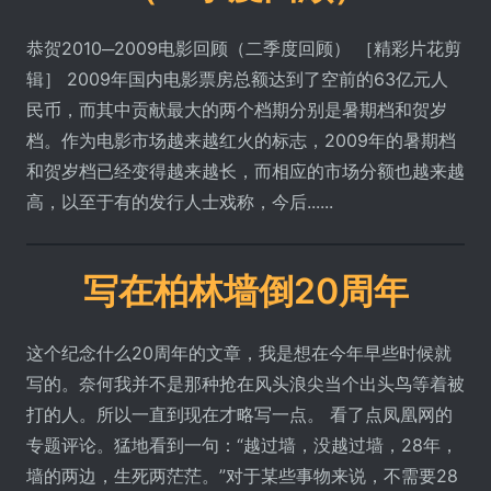
恭贺2010─2009电影回顾（二季度回顾） ［精彩片花剪
辑］ 2009年国内电影票房总额达到了空前的63亿元人
民币，而其中贡献最大的两个档期分别是暑期档和贺岁
档。作为电影市场越来越红火的标志，2009年的暑期档
和贺岁档已经变得越来越长，而相应的市场分额也越来越
高，以至于有的发行人士戏称，今后......
写在柏林墙倒20周年
这个纪念什么20周年的文章，我是想在今年早些时候就
写的。奈何我并不是那种抢在风头浪尖当个出头鸟等着被
打的人。所以一直到现在才略写一点。 看了点凤凰网的
专题评论。猛地看到一句：“越过墙，没越过墙，28年，
墙的两边，生死两茫茫。”对于某些事物来说，不需要28