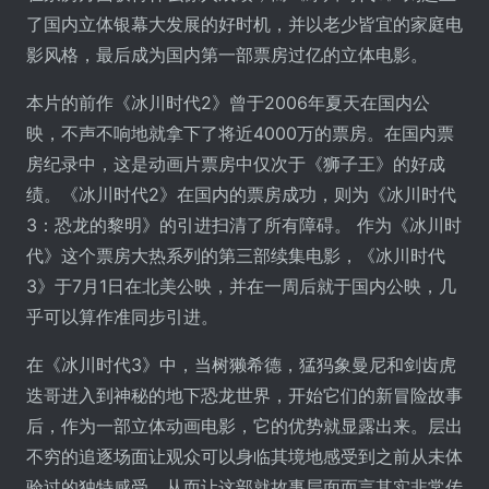
了国内立体银幕大发展的好时机，并以老少皆宜的家庭电
影风格，最后成为国内第一部票房过亿的立体电影。
本片的前作《冰川时代2》曾于2006年夏天在国内公
映，不声不响地就拿下了将近4000万的票房。在国内票
房纪录中，这是动画片票房中仅次于《狮子王》的好成
绩。《冰川时代2》在国内的票房成功，则为《冰川时代
3：恐龙的黎明》的引进扫清了所有障碍。 作为《冰川时
代》这个票房大热系列的第三部续集电影，《冰川时代
3》于7月1日在北美公映，并在一周后就于国内公映，几
乎可以算作准同步引进。
在《冰川时代3》中，当树獭希德，猛犸象曼尼和剑齿虎
迭哥进入到神秘的地下恐龙世界，开始它们的新冒险故事
后，作为一部立体动画电影，它的优势就显露出来。层出
不穷的追逐场面让观众可以身临其境地感受到之前从未体
验过的独特感受，从而让这部就故事层面而言其实非常传