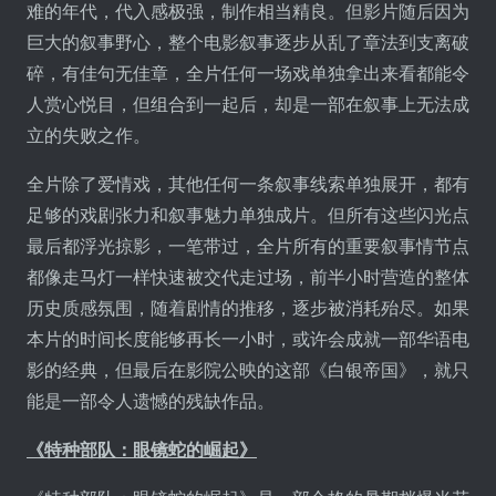
难的年代，代入感极强，制作相当精良。但影片随后因为
巨大的叙事野心，整个电影叙事逐步从乱了章法到支离破
碎，有佳句无佳章，全片任何一场戏单独拿出来看都能令
人赏心悦目，但组合到一起后，却是一部在叙事上无法成
立的失败之作。
全片除了爱情戏，其他任何一条叙事线索单独展开，都有
足够的戏剧张力和叙事魅力单独成片。但所有这些闪光点
最后都浮光掠影，一笔带过，全片所有的重要叙事情节点
都像走马灯一样快速被交代走过场，前半小时营造的整体
历史质感氛围，随着剧情的推移，逐步被消耗殆尽。如果
本片的时间长度能够再长一小时，或许会成就一部华语电
影的经典，但最后在影院公映的这部《白银帝国》，就只
能是一部令人遗憾的残缺作品。
《特种部队：眼镜蛇的崛起》