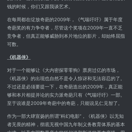
钱的时候，你们又跟我谈艺术。
在每周都在绽放奇葩的2009年，《气喘吁吁》属于年度
奇葩奖的有力争夺者，尽管这个奖项在2009年一直不乏
竞争者，但真正能够威胁到本片地位的影片，却始终屈指
可数。
《机器侠》
对于一个能够让《大内密探零零狗》票房过亿的市场，
《机器侠》的出现也自然不是令人惊讶和无法容忍的了。
不过还是必须要提一下，在奇葩迭出的2009年，真正能
够和本片相提并论的实力派奇葩只有《气喘吁吁》一部。
至于说谁是2009年奇葩中的奇葩，只能说见仁见智了。
作为一部大肆宣扬的所谓“科幻电影”，《机器侠》以无知
者无畏的精神，彻底无视中国九年制义务教育体系的基本