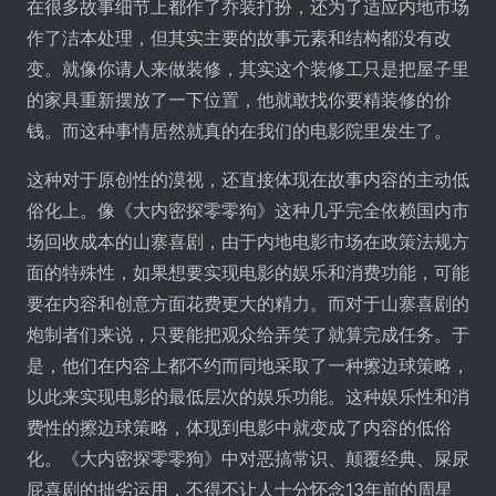
在很多故事细节上都作了乔装打扮，还为了适应内地市场
作了洁本处理，但其实主要的故事元素和结构都没有改
变。就像你请人来做装修，其实这个装修工只是把屋子里
的家具重新摆放了一下位置，他就敢找你要精装修的价
钱。而这种事情居然就真的在我们的电影院里发生了。
这种对于原创性的漠视，还直接体现在故事内容的主动低
俗化上。像《大内密探零零狗》这种几乎完全依赖国内市
场回收成本的山寨喜剧，由于内地电影市场在政策法规方
面的特殊性，如果想要实现电影的娱乐和消费功能，可能
要在内容和创意方面花费更大的精力。而对于山寨喜剧的
炮制者们来说，只要能把观众给弄笑了就算完成任务。于
是，他们在内容上都不约而同地采取了一种擦边球策略，
以此来实现电影的最低层次的娱乐功能。这种娱乐性和消
费性的擦边球策略，体现到电影中就变成了内容的低俗
化。《大内密探零零狗》中对恶搞常识、颠覆经典、屎尿
屁喜剧的拙劣运用，不得不让人十分怀念13年前的周星