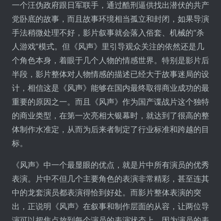
一个汪伪政府跟日军联手，通过酷刑逼供找出潜伏的共产
党卧底的故事，而且故事环境相当孤立和封闭，如果导演
手法稍微处理不好，影片叙事就会落入俗套、机械的“杀
人游戏”模式。但《风声》里引导观众关注的依然还是几
个角色本身，着眼于几个人物的情感世界。特别是影片后
半段，影片整体对人物情感的描述已经大于故事迷局的设
计，相信这是《风声》能够在国内最终取得商业成功的最
重要的原因之一。而且《风声》作为国产谍战片这个独特
的商业类型，在第一次亮相大银幕时，就达到了很高的整
体制作水准定，从而为后来者制定了行业标准和跨越的目
标。
《风声》中一个最显眼的优点，就是片中所有演员的优秀
表演。片中不但几个主要角色的表演非常精彩，甚至连其
中的龙套演员都表演得恰到好处。而影片整体表演的突
出，正说明《风声》在叙事和制作层面的从容，让两位导
演可以把焦点放到每个演员的表演状态上。因为演员的表