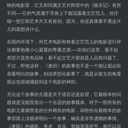
映的电影里，它又和同属文艺片阵营中的《狼灾记》有所
不同──它的气质属于浑身上下都流露着文艺范儿，但仔
细一想它和艺术片又有差别。因为，你还真琢磨不透这片
儿到底想讲什么。
在国内环境下，对艺术电影和有着文艺范儿的电影进行评
论都要抱着小心翼翼的尊重态度──在咱们这里，看不起
类型片是您有品味；看不起文艺片那就是人品有问题了。
不过，即使这样，《麦田》的故事也不是一个能让观众轻
易看明白的故事，别说类型化叙事了，就是从散文的角度
观众也很难捕捉到这个电影的神韵。
无论这个故事的主题是关于谎言还是欲望，它最根本的问
题就是没能营造出一个合适的故事载体。对于一部所有的
电影元素都营造的分外精良的电影，却恰恰在最根本的故
事层面上没能讲明白一个故事，确实是非常遗憾的事情。
《麦田》的摄影、美术、音乐、剪辑等等环节，都可以说