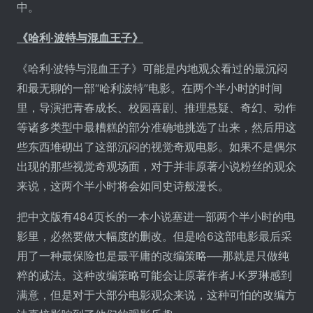
中。
《哈利·波特与混血王子》
《哈利·波特与混血王子》可能是内地观众看过的最沉闷
和最无聊的一部“哈利波特”电影。在两个半小时的时间
里，导演把青春成长、校园喜剧、推理悬疑、奇幻、动作
等诸多类型中最糟糕的部分准确地挑选了出来，然后用这
些东西堆砌出了这部沉闷的视觉奇观电影。如果不是偶尔
出现的那些视觉奇观场面，对于并非原著小说粉丝的观众
来说，这两个半小时将会如同史诗般漫长。
把中文版有484页长的一本小说塞进一部两个半小时的电
影里，必然要做大幅度的删改。但是哈6这部电影最后采
用了一种最保险也是最平庸的改编策略──那就是只做纯
粹的减法。这种改编策略可能会让原著作者J·K·罗琳感到
满意，但是对于大部分电影观众来说，这种可怕的改编方