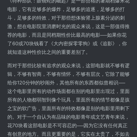
《特种部队：眼镜蛇的崛起》是一部合格的暑期档爆米花
电影，它有足够多的爆炸，足够多的追逐，足够多的打
斗，足够多的特效，对于那些想体验肾上腺素分泌的刺
激，想在电影院里消磨时光的观众来说，这是一部值得推
荐的电影，而且是同档期性价比最高的电影──如果你花
了60或70块钱看了《大内密探零零狗》或《追影》，你
就知道这种性价比之间的重要差别了。
而对于那些比较有追求的观众来说，这部电影就不够有逻
辑，不够有智商，不够有情怀，不够有层次，它除了能够
给你120分钟的吵闹外，其他所有的东西都似曾相识──
这个电影里所有的动作场面都在别的电影里出现过，里面
所有的人物都弱智到像个玩具，里面所有的情节都像是孩
之宝的软广告，里面所有的特效都像是别的电影里用剩下
的。对于一个自认为有品味的电影青年或文艺青年来说，
花70块看这部电影是不可容忍的──因为它没有任何真正
有创意的地方。而且更重要的是，它实在太贵了，不如去