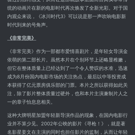
统的动画片在新的电影时代再次焕发了全新光彩。对于国
内观众来说，《冰川时代3》可以说是那一声吹响电影新
时代到来的号角声。
《非常完美》
《非常完美》作为一部都市爱情喜剧片，是年轻女导演金
依萌的第二部长片。虽然本片在个别环节上还略显稚嫩，
但它在整体质量上已经达到了一个令人赞叹的水准，迅速
成为8月份国内电影市场的关注热点，最后以中等投资成
本获得了亿元票房俱乐部的门票。本片之所以获得如此关
注，除了影片整体质量过硬外，也和本片主演兼制片人之
一的章子怡息息相关。
这种大牌明星加盟年轻新导演作品的现象，在国内电影行
业并不算少见。2002年公映的影片《寻枪！》，就是著
名影星姜文在主演的同时也担任影片的监制，从而让年轻