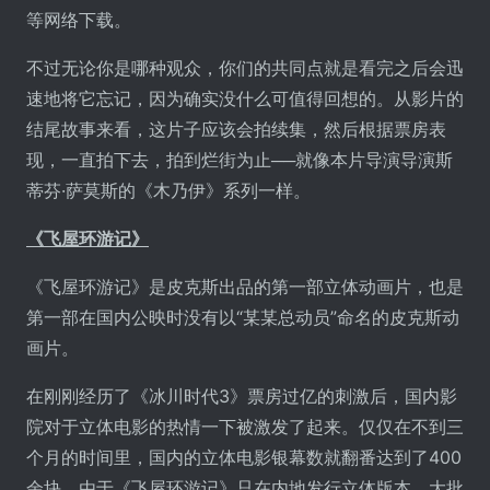
等网络下载。
不过无论你是哪种观众，你们的共同点就是看完之后会迅
速地将它忘记，因为确实没什么可值得回想的。从影片的
结尾故事来看，这片子应该会拍续集，然后根据票房表
现，一直拍下去，拍到烂街为止──就像本片导演导演斯
蒂芬·萨莫斯的《木乃伊》系列一样。
《飞屋环游记》
《飞屋环游记》是皮克斯出品的第一部立体动画片，也是
第一部在国内公映时没有以“某某总动员”命名的皮克斯动
画片。
在刚刚经历了《冰川时代3》票房过亿的刺激后，国内影
院对于立体电影的热情一下被激发了起来。仅仅在不到三
个月的时间里，国内的立体电影银幕数就翻番达到了400
余块。由于《飞屋环游记》只在内地发行立体版本，大批