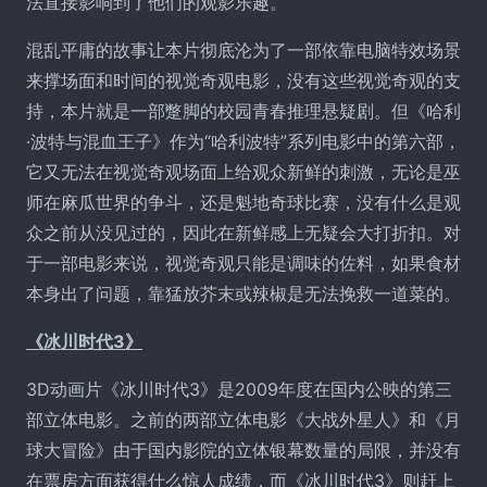
法直接影响到了他们的观影乐趣。
混乱平庸的故事让本片彻底沦为了一部依靠电脑特效场景
来撑场面和时间的视觉奇观电影，没有这些视觉奇观的支
持，本片就是一部蹩脚的校园青春推理悬疑剧。但《哈利
·波特与混血王子》作为“哈利波特”系列电影中的第六部，
它又无法在视觉奇观场面上给观众新鲜的刺激，无论是巫
师在麻瓜世界的争斗，还是魁地奇球比赛，没有什么是观
众之前从没见过的，因此在新鲜感上无疑会大打折扣。对
于一部电影来说，视觉奇观只能是调味的佐料，如果食材
本身出了问题，靠猛放芥末或辣椒是无法挽救一道菜的。
《冰川时代
3
》
3D动画片《冰川时代3》是2009年度在国内公映的第三
部立体电影。之前的两部立体电影《大战外星人》和《月
球大冒险》由于国内影院的立体银幕数量的局限，并没有
在票房方面获得什么惊人成绩，而《冰川时代3》则赶上