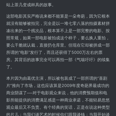
站上茶几变成杯具的故事。
这部电影其实严格说来都不能算是一朵奇葩，因为它根本
就没有能够被拍完，完全是以一堆七零八落的拍摄素材拼
凑出来的一个残次品，根本算不上是一部完整的电影。按
照常规，如果一部电影被拍成这个样子，要么换人重拍，
要么干脆就认栽，直接扔仓库里。但现在它却被拼成一部
所谓的“电影”发行了，而且还获得了5000万左右的票
房。其背后的故事完全可以再拍一部《气喘吁吁》的续集
了。
本片因为由葛优主演，所以被包装成了一部所谓的“喜剧
片”推向了市场，这也应该算是2009年度奇葩界最成功的
商业阴谋了──对于电影观众来说，他的消费预期值和电
影所能提供的消费满足感是一种商业承诺，不能轻易忽悠
观众最后又不负责。有个经典的笑话，正是在说这种类型
的片儿：当我们谈艺术的时候你们跟我谈钱；当我开始谈