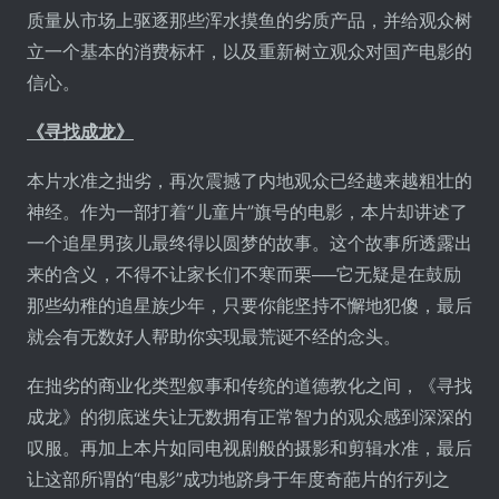
质量从市场上驱逐那些浑水摸鱼的劣质产品，并给观众树
立一个基本的消费标杆，以及重新树立观众对国产电影的
信心。
《寻找成龙》
本片水准之拙劣，再次震撼了内地观众已经越来越粗壮的
神经。作为一部打着“儿童片”旗号的电影，本片却讲述了
一个追星男孩儿最终得以圆梦的故事。这个故事所透露出
来的含义，不得不让家长们不寒而栗──它无疑是在鼓励
那些幼稚的追星族少年，只要你能坚持不懈地犯傻，最后
就会有无数好人帮助你实现最荒诞不经的念头。
在拙劣的商业化类型叙事和传统的道德教化之间，《寻找
成龙》的彻底迷失让无数拥有正常智力的观众感到深深的
叹服。再加上本片如同电视剧般的摄影和剪辑水准，最后
让这部所谓的“电影”成功地跻身于年度奇葩片的行列之