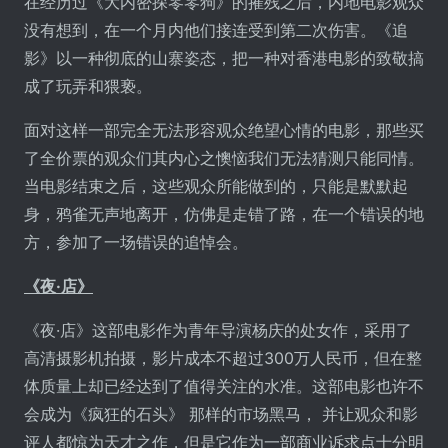
在经历过《大内密探零零狗》的摧残之后，内地电影观众
没有想到，在一个月内他们接连受到第二次伤害。《追
影》以一种彻底的山寨姿态，把一种对香港电影的致敬搞
成了玩弄和猥亵。
面对这样一部完全无法形容观众绝望心情的电影，那些买
了全价票的观众们其内心之懊恼我们无法猜测只能同情。
当电影结束之后，这些观众所能做到的，只能是默默起
身，鸦雀无声地离开，仿佛是走错了路，在一个错误的地
方，参加了一场错误的追悼会。
《夜·店》
《夜·店》这部电影作为青年导演杨庆的处女作，采用了
高清摄影机拍摄，影片成本不超过300万人民币，但在整
体质量上却已经达到了值得关注的水准。这部电影也许不
会成为《疯狂的石头》 那样的市场黑马， 并让观众和影
评人都惊为天才之作，但是它作为一部商业诉求点十分明