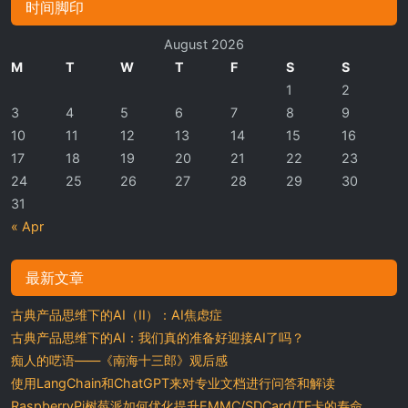
时间脚印
August 2026
M
T
W
T
F
S
S
1
2
3
4
5
6
7
8
9
10
11
12
13
14
15
16
17
18
19
20
21
22
23
24
25
26
27
28
29
30
31
« Apr
最新文章
古典产品思维下的AI（II）：AI焦虑症
古典产品思维下的AI：我们真的准备好迎接AI了吗？
痴人的呓语——《南海十三郎》观后感
使用LangChain和ChatGPT来对专业文档进行问答和解读
RaspberryPi树莓派如何优化提升EMMC/SDCard/TF卡的寿命