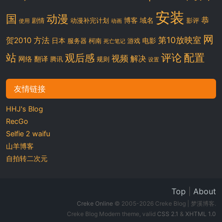
安装
国
动漫
恭
博客
域名
剧情
动漫补完计划
影评
使用
动画
网
第10放映室
贺2010
方法
日本
电影
服务器
柯南
游戏
死亡笔记
站
评论
配置
观后感
视频
解决
网络
翻译
腾讯
规则
设置
友情链接
HHJ's Blog
RecGo
Selfie 2 waifu
山羊博客
自拍转二次元
Top
|
About
Creke Online
© 2005-2026 Creke Blog | 梦溪博客.
Creke Blog Modern theme, valid
CSS 2.1
&
XHTML 1.0