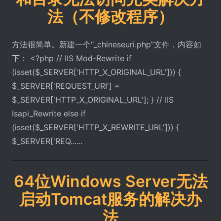
法（不修改程序）
方法很简单。新建一个“_chineseuri.php”文件，内容如
下： <?php // IIS Mod-Rewrite if
(isset($_SERVER['HTTP_X_ORIGINAL_URL'])) {
$_SERVER['REQUEST_URI'] =
$_SERVER['HTTP_X_ORIGINAL_URL']; } // IIS
Isapi_Rewrite else if
(isset($_SERVER['HTTP_X_REWRITE_URL'])) {
$_SERVER['REQ......
64位Windows Server无法
启动Tomcat服务的解决办
法