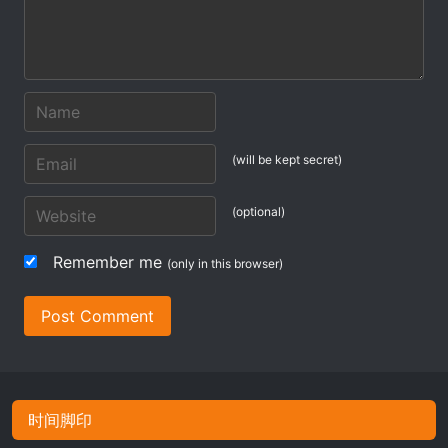
(will be kept secret)
(optional)
Remember me
(only in this browser)
Post Comment
时间脚印