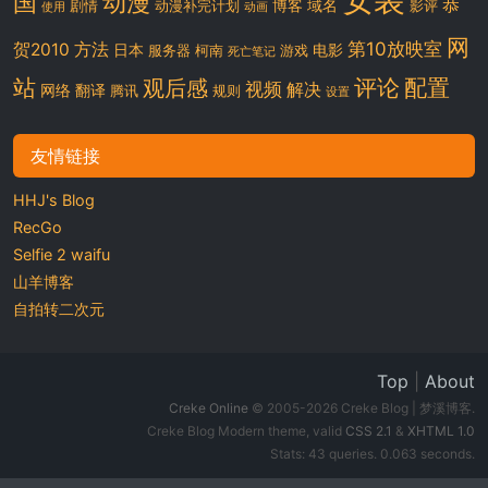
国
动漫
恭
博客
域名
剧情
动漫补完计划
影评
使用
动画
网
第10放映室
贺2010
方法
日本
电影
服务器
柯南
游戏
死亡笔记
站
评论
配置
观后感
视频
解决
网络
翻译
腾讯
规则
设置
友情链接
HHJ's Blog
RecGo
Selfie 2 waifu
山羊博客
自拍转二次元
Top
|
About
Creke Online
© 2005-2026 Creke Blog | 梦溪博客.
Creke Blog Modern theme, valid
CSS 2.1
&
XHTML 1.0
Stats: 43 queries. 0.063 seconds.