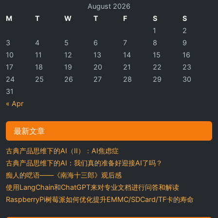
August 2026
M
T
W
T
F
S
S
1
2
3
4
5
6
7
8
9
10
11
12
13
14
15
16
17
18
19
20
21
22
23
24
25
26
27
28
29
30
31
« Apr
最新文章
古典产品思维下的AI（II）：AI焦虑症
古典产品思维下的AI：我们真的准备好迎接AI了吗？
痴人的呓语——《南海十三郎》观后感
使用LangChain和ChatGPT来对专业文档进行问答和解读
RaspberryPi树莓派如何优化提升EMMC/SDCard/TF卡的寿命