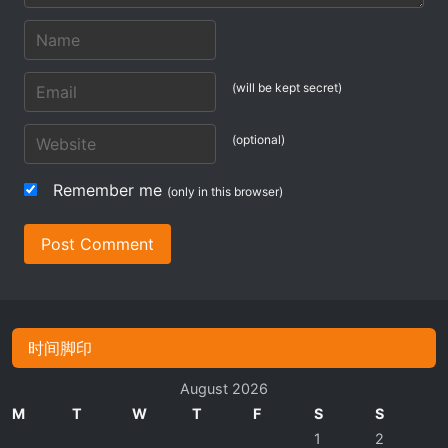
(will be kept secret)
(optional)
Remember me
(only in this browser)
Post Comment
时间脚印
August 2026
M
T
W
T
F
S
S
1
2