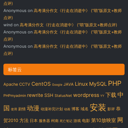
点评)
Anonymous
on
高考满分作文《行走在消逝中》 (“萌”版原文+教师
点评)
wind
on
高考满分作文《行走在消逝中》 (“萌”版原文+教师点评)
Anonymous
on
高考满分作文《行走在消逝中》 (“萌”版原文+教师
点评)
Anonymous
on
高考满分作文《行走在消逝中》 (“萌”版原文+教师
点评)
标签云
PHP
CentOS
Linux
MySQL
Apache
CCTV
JAVA
Google
中
下载
wordpress
rewrite
SSH
PHPmyadmin
StatusNet
YY
安装
国
动漫
恭
博客
域名
剧情
动漫补完计划
影评
使用
动画
网
第10放映室
贺2010
方法
日本
电影
服务器
柯南
游戏
死亡笔记