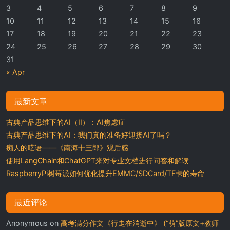
3
4
5
6
7
8
9
10
11
12
13
14
15
16
17
18
19
20
21
22
23
24
25
26
27
28
29
30
31
« Apr
最新文章
古典产品思维下的AI（II）：AI焦虑症
古典产品思维下的AI：我们真的准备好迎接AI了吗？
痴人的呓语——《南海十三郎》观后感
使用LangChain和ChatGPT来对专业文档进行问答和解读
RaspberryPi树莓派如何优化提升EMMC/SDCard/TF卡的寿命
最近评论
Anonymous
on
高考满分作文《行走在消逝中》 (“萌”版原文+教师