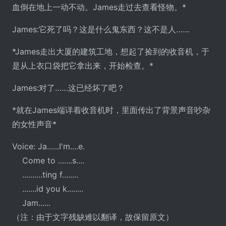
血倒在地上一动不动。James走过去查看怪物。*
James:它死了吗？这是什么鬼东西？这不是人……
*James走出大厦的建筑工地，想起了捡到的收音机，于
是从上衣口袋把它拿出来，开始检查。*
James:对了……这已经坏了吧？
*就在James端详着收音机时，里面传出了背景声音吵杂
的女性声音*
Voice: Ja......I'm....e.
Come to .......s....
..........ting f........
.......id you k........
Jam......
（注：由于文字残缺难以翻译，故保留原文）