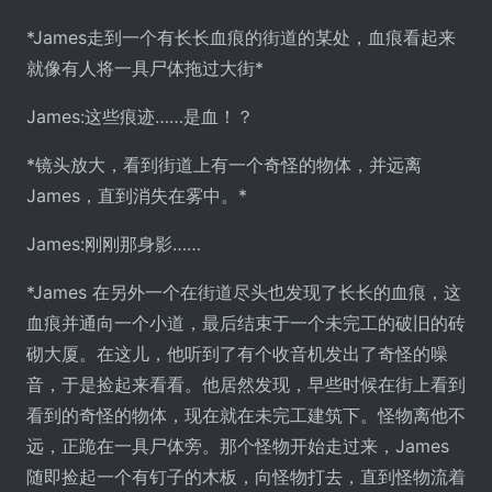
*James走到一个有长长血痕的街道的某处，血痕看起来
就像有人将一具尸体拖过大街*
James:这些痕迹……是血！？
*镜头放大，看到街道上有一个奇怪的物体，并远离
James，直到消失在雾中。*
James:刚刚那身影……
*James 在另外一个在街道尽头也发现了长长的血痕，这
血痕并通向一个小道，最后结束于一个未完工的破旧的砖
砌大厦。在这儿，他听到了有个收音机发出了奇怪的噪
音，于是捡起来看看。他居然发现，早些时候在街上看到
看到的奇怪的物体，现在就在未完工建筑下。怪物离他不
远，正跪在一具尸体旁。那个怪物开始走过来，James
随即捡起一个有钉子的木板，向怪物打去，直到怪物流着