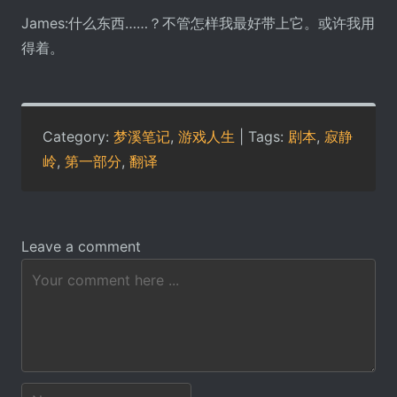
James:什么东西……？不管怎样我最好带上它。或许我用
得着。
Category:
梦溪笔记
,
游戏人生
| Tags:
剧本
,
寂静
岭
,
第一部分
,
翻译
Leave a comment