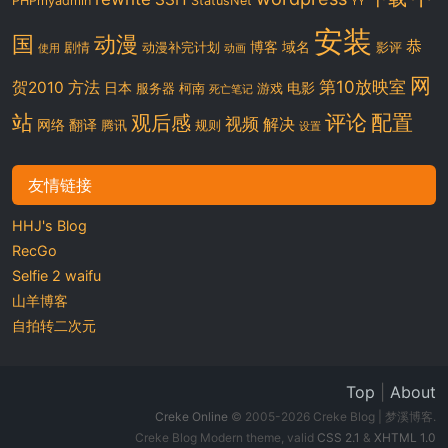
PHPmyadmin
StatusNet
YY
安装
国
动漫
恭
博客
域名
剧情
动漫补完计划
影评
使用
动画
网
第10放映室
贺2010
方法
日本
电影
服务器
柯南
游戏
死亡笔记
站
评论
配置
观后感
视频
解决
网络
翻译
腾讯
规则
设置
友情链接
HHJ's Blog
RecGo
Selfie 2 waifu
山羊博客
自拍转二次元
Top
|
About
Creke Online
© 2005-2026 Creke Blog | 梦溪博客.
Creke Blog Modern theme, valid
CSS 2.1
&
XHTML 1.0