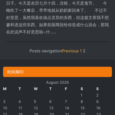
日子。今天是农历七月十四，没错，今天是鬼节。 今
晚吃了一大餐后，早早地就从奶奶家回来了。 不过不
好意思，虽然我喜欢搞点灵异的东西，但这篇文章我不想
掺和进这些东西。如果前面两段给你造成什么误会，那我
在此说声不好意思啦~什......
Posts navigation
Previous
1
2
时间脚印
August 2026
M
T
W
T
F
S
S
1
2
3
4
5
6
7
8
9
10
11
12
13
14
15
16
17
18
19
20
21
22
23