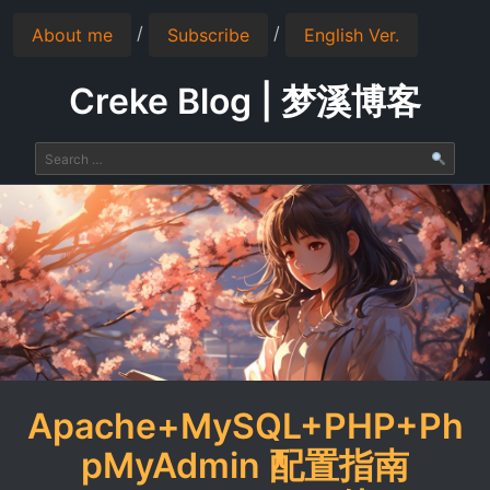
/
/
About me
Subscribe
English Ver.
Creke Blog | 梦溪博客
Apache+MySQL+PHP+Ph
pMyAdmin 配置指南