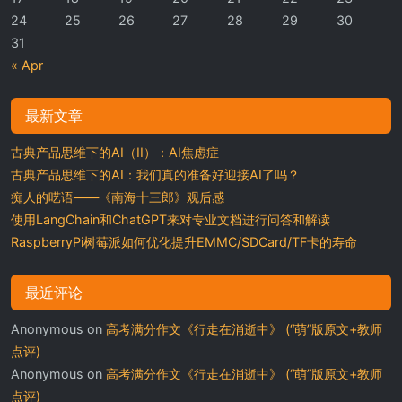
24
25
26
27
28
29
30
31
« Apr
最新文章
古典产品思维下的AI（II）：AI焦虑症
古典产品思维下的AI：我们真的准备好迎接AI了吗？
痴人的呓语——《南海十三郎》观后感
使用LangChain和ChatGPT来对专业文档进行问答和解读
RaspberryPi树莓派如何优化提升EMMC/SDCard/TF卡的寿命
最近评论
Anonymous
on
高考满分作文《行走在消逝中》 (“萌”版原文+教师
点评)
Anonymous
on
高考满分作文《行走在消逝中》 (“萌”版原文+教师
点评)