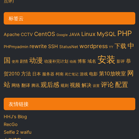
点评)
标签云
PHP
CentOS
Linux
MySQL
Apache
CCTV
JAVA
Google
中
下载
wordpress
rewrite
SSH
PHPmyadmin
StatusNet
YY
安装
国
动漫
恭
博客
域名
剧情
动漫补完计划
影评
使用
动画
网
第10放映室
贺2010
方法
日本
电影
服务器
柯南
游戏
死亡笔记
站
评论
配置
观后感
视频
解决
网络
翻译
腾讯
规则
设置
友情链接
HHJ's Blog
RecGo
Selfie 2 waifu