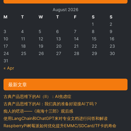
August 2026
M
T
W
T
F
S
S
1
2
3
4
5
6
7
8
9
10
11
12
13
14
15
16
17
18
19
20
21
22
23
24
25
26
27
28
29
30
31
« Apr
最新文章
古典产品思维下的AI（II）：AI焦虑症
古典产品思维下的AI：我们真的准备好迎接AI了吗？
痴人的呓语——《南海十三郎》观后感
使用LangChain和ChatGPT来对专业文档进行问答和解读
RaspberryPi树莓派如何优化提升EMMC/SDCard/TF卡的寿命