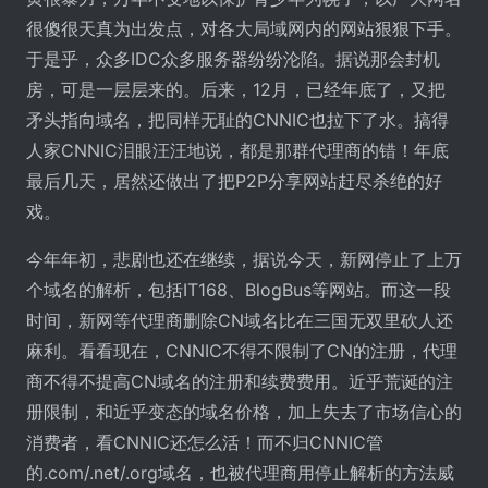
很傻很天真为出发点，对各大局域网内的网站狠狠下手。
于是乎，众多IDC众多服务器纷纷沦陷。据说那会封机
房，可是一层层来的。后来，12月，已经年底了，又把
矛头指向域名，把同样无耻的CNNIC也拉下了水。搞得
人家CNNIC泪眼汪汪地说，都是那群代理商的错！年底
最后几天，居然还做出了把P2P分享网站赶尽杀绝的好
戏。
今年年初，悲剧也还在继续，据说今天，新网停止了上万
个域名的解析，包括IT168、BlogBus等网站。而这一段
时间，新网等代理商删除CN域名比在三国无双里砍人还
麻利。看看现在，CNNIC不得不限制了CN的注册，代理
商不得不提高CN域名的注册和续费费用。近乎荒诞的注
册限制，和近乎变态的域名价格，加上失去了市场信心的
消费者，看CNNIC还怎么活！而不归CNNIC管
的.com/.net/.org域名，也被代理商用停止解析的方法威