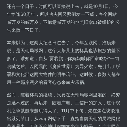
还有一个日子，时间可以直接说出来，就是10月1日。今
年恰逢60周年，所以功夫网又照例发一下威，各个网站
喊万岁的喊万岁，不愿意喊万岁的也照旧拿出被维护的公
告来熬一下日子。
本来以为，这两大纪念日过去了，今年互联网，准确来
说，是天朝局域网，这个大茶几上的杯具也该摆放的差不
多了。谁知道，自从“贾君鹏，你妈妈喊你回家吃饭”一句
呐喊之后。以网易的《魔兽世界》为导火索，先引出了版
署和文化部这两大物件的明争暗斗。这时候，多数人都在
用一种隔岸观火的看客心态来幸灾乐祸。
然而，随着杯具的继续，只要在天朝局域网里混的，终究
是逃不过的。再后来，随着广电、工信部的加入，这个权
利之争就越来越玩得大了。11月中下旬，先在焦点访谈推
出系列节目，从wap网站下手，直指当前天朝的局域网很
黄很暴力，万年不变地以保护青少年为幌子，以广大网名