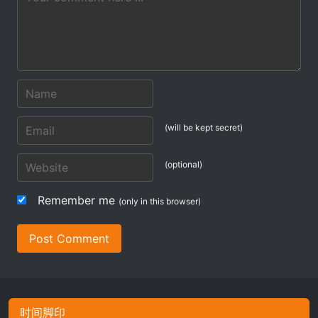
(will be kept secret)
(optional)
Remember me
(only in this browser)
Post Comment
时间脚印