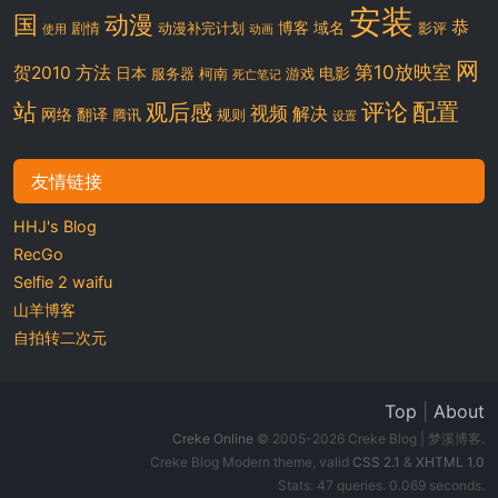
安装
国
动漫
恭
博客
域名
剧情
动漫补完计划
影评
使用
动画
网
第10放映室
贺2010
方法
日本
电影
服务器
柯南
游戏
死亡笔记
站
评论
配置
观后感
视频
解决
网络
翻译
腾讯
规则
设置
友情链接
HHJ's Blog
RecGo
Selfie 2 waifu
山羊博客
自拍转二次元
Top
|
About
Creke Online
© 2005-2026 Creke Blog | 梦溪博客.
Creke Blog Modern theme, valid
CSS 2.1
&
XHTML 1.0
Stats: 47 queries. 0.069 seconds.