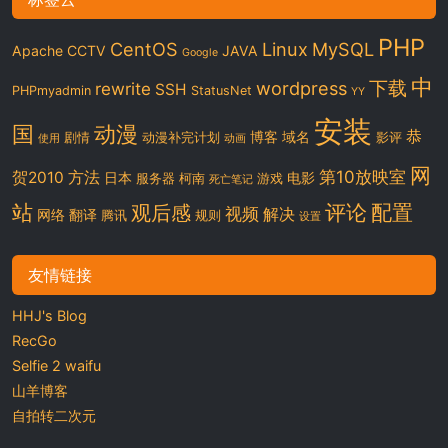
PHP
CentOS
Linux
MySQL
Apache
CCTV
JAVA
Google
中
下载
wordpress
rewrite
SSH
PHPmyadmin
StatusNet
YY
安装
国
动漫
恭
博客
域名
剧情
动漫补完计划
影评
使用
动画
网
第10放映室
贺2010
方法
日本
电影
服务器
柯南
游戏
死亡笔记
站
评论
配置
观后感
视频
解决
网络
翻译
腾讯
规则
设置
友情链接
HHJ's Blog
RecGo
Selfie 2 waifu
山羊博客
自拍转二次元