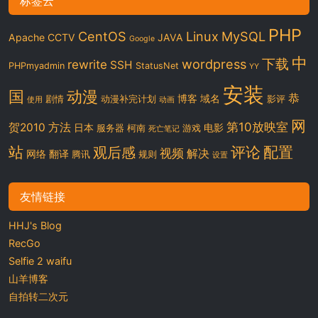
标签云
PHP
CentOS
Linux
MySQL
Apache
CCTV
JAVA
Google
中
下载
wordpress
rewrite
SSH
PHPmyadmin
StatusNet
YY
安装
国
动漫
恭
博客
域名
剧情
动漫补完计划
影评
使用
动画
网
第10放映室
贺2010
方法
日本
电影
服务器
柯南
游戏
死亡笔记
站
评论
配置
观后感
视频
解决
网络
翻译
腾讯
规则
设置
友情链接
HHJ's Blog
RecGo
Selfie 2 waifu
山羊博客
自拍转二次元