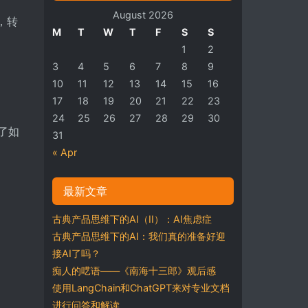
August 2026
，转
M
T
W
T
F
S
S
1
2
3
4
5
6
7
8
9
10
11
12
13
14
15
16
17
18
19
20
21
22
23
24
25
26
27
28
29
30
述了如
31
« Apr
最新文章
古典产品思维下的AI（II）：AI焦虑症
古典产品思维下的AI：我们真的准备好迎
接AI了吗？
痴人的呓语——《南海十三郎》观后感
使用LangChain和ChatGPT来对专业文档
进行问答和解读