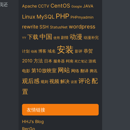
，我还
CentOS
Apache
CCTV
JAVA
Google
PHP
Linux
MySQL
PHPmyadmin
wordpress
rewrite
SSH
StatusNet
中国
动漫
下载
剧情
动漫补完
YY
使用
安装
恭贺
博客
域名
计划
影评
动画
2010
方法
日本
服务器
柯南
游戏
死亡笔记
网站
第10放映室
电影
网络
翻译
腾讯
评论
配
观后感
视频
解决
规则
设置
置
友情链接
HHJ's Blog
RecGo