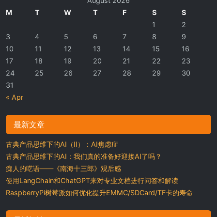
August 2026
M
T
W
T
F
S
S
1
2
3
4
5
6
7
8
9
10
11
12
13
14
15
16
17
18
19
20
21
22
23
24
25
26
27
28
29
30
31
« Apr
最新文章
古典产品思维下的AI（II）：AI焦虑症
古典产品思维下的AI：我们真的准备好迎接AI了吗？
痴人的呓语——《南海十三郎》观后感
使用LangChain和ChatGPT来对专业文档进行问答和解读
RaspberryPi树莓派如何优化提升EMMC/SDCard/TF卡的寿命