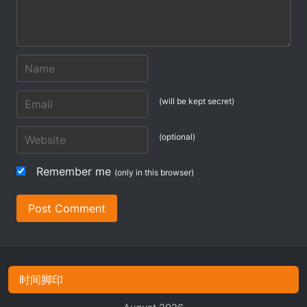
(will be kept secret)
(optional)
Remember me
(only in this browser)
Post Comment
时间脚印