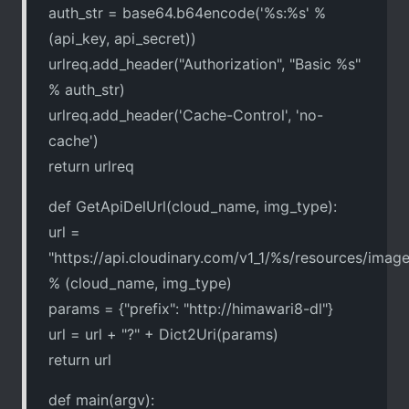
auth_str = base64.b64encode('%s:%s' %
(api_key, api_secret))
urlreq.add_header("Authorization", "Basic %s"
% auth_str)
urlreq.add_header('Cache-Control', 'no-
cache')
return urlreq
def GetApiDelUrl(cloud_name, img_type):
url =
"https://api.cloudinary.com/v1_1/%s/resources/imag
% (cloud_name, img_type)
params = {"prefix": "http://himawari8-dl"}
url = url + "?" + Dict2Uri(params)
return url
def main(argv):