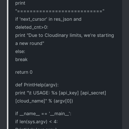
print
"==========================="
if 'next_cursor' in res_json and
deleted_cnt>0:
print "Due to Cloudinary limits, we're starting
a new round"
else:
break
return 0
def PrintHelp(argv):
print "\t USAGE: %s [api_key] [api_secret]
[cloud_name]" % (argv[0])
if __name__ == '__main__':
if len(sys.argv) < 4: