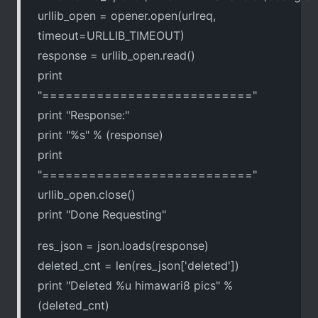
urllib_open = opener.open(urlreq,
timeout=URLLIB_TIMEOUT)
response = urllib_open.read()
print
"==========================="
print "Response:"
print "%s" % (response)
print
"==========================="
urllib_open.close()
print "Done Requesting"
res_json = json.loads(response)
deleted_cnt = len(res_json['deleted'])
print "Deleted %u himawari8 pics" %
(deleted_cnt)