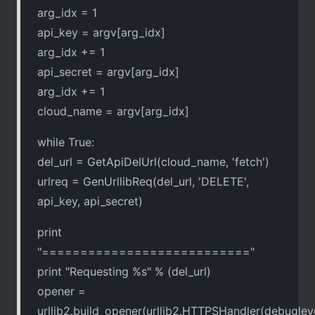
arg_idx = 1
api_key = argv[arg_idx]
arg_idx += 1
api_secret = argv[arg_idx]
arg_idx += 1
cloud_name = argv[arg_idx]
while True:
del_url = GetApiDelUrl(cloud_name, 'fetch')
urlreq = GenUrllibReq(del_url, 'DELETE',
api_key, api_secret)
print
"==========================="
print "Requesting %s" % (del_url)
opener =
urllib2.build_opener(urllib2.HTTPSHandler(debug