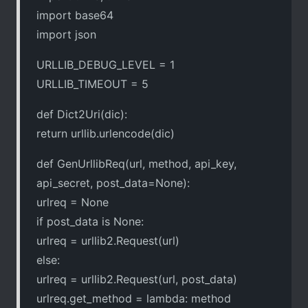
import base64
import json
URLLIB_DEBUG_LEVEL = 1
URLLIB_TIMEOUT = 5
def Dict2Uri(dic):
return urllib.urlencode(dic)
def GenUrllibReq(url, method, api_key,
api_secret, post_data=None):
urlreq = None
if post_data is None:
urlreq = urllib2.Request(url)
else:
urlreq = urllib2.Request(url, post_data)
urlreq.get_method = lambda: method