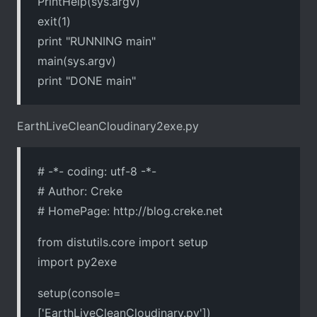
PrintHelp(sys.argv)
exit(1)
print "RUNNING main"
main(sys.argv)
print "DONE main"
EarthLiveCleanCloudinary2exe.py
# -*- coding: utf-8 -*-
# Author: Creke
# HomePage: http://blog.creke.net
from distutils.core import setup
import py2exe
setup(console=
['EarthLiveCleanCloudinary.py'])