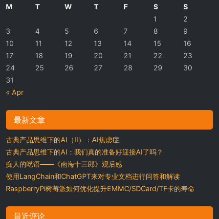
M
T
W
T
F
S
S
1
2
3
4
5
6
7
8
9
10
11
12
13
14
15
16
17
18
19
20
21
22
23
24
25
26
27
28
29
30
31
« Apr
最新文章
古典产品思维下的AI（II）：AI焦虑症
古典产品思维下的AI：我们真的准备好迎接AI了吗？
痴人的呓语——《南海十三郎》观后感
使用LangChain和ChatGPT来对专业文档进行问答和解读
RaspberryPi树莓派如何优化提升EMMC/SDCard/TF卡的寿命
最近评论