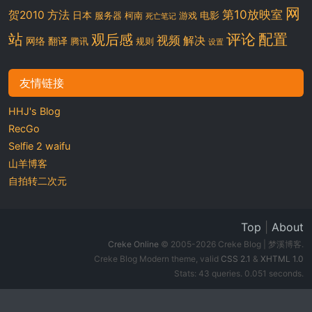
网
第10放映室
贺2010
方法
日本
电影
服务器
柯南
游戏
死亡笔记
站
评论
配置
观后感
视频
解决
网络
翻译
腾讯
规则
设置
友情链接
HHJ's Blog
RecGo
Selfie 2 waifu
山羊博客
自拍转二次元
Top
|
About
Creke Online
© 2005-2026 Creke Blog | 梦溪博客.
Creke Blog Modern theme, valid
CSS 2.1
&
XHTML 1.0
Stats: 43 queries. 0.051 seconds.