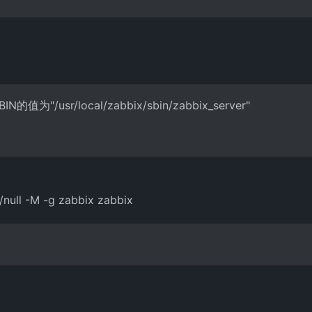
IN的值为"/usr/local/zabbix/sbin/zabbix_server"
/null -M -g zabbix zabbix