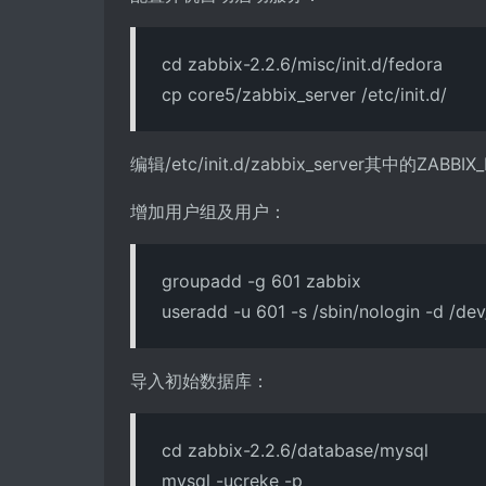
cd zabbix-2.2.6/misc/init.d/fedora
cp core5/zabbix_server /etc/init.d/
编辑/etc/init.d/zabbix_server其中的ZABBIX_B
增加用户组及用户：
groupadd -g 601 zabbix
useradd -u 601 -s /sbin/nologin -d /dev
导入初始数据库：
cd zabbix-2.2.6/database/mysql
mysql -ucreke -p