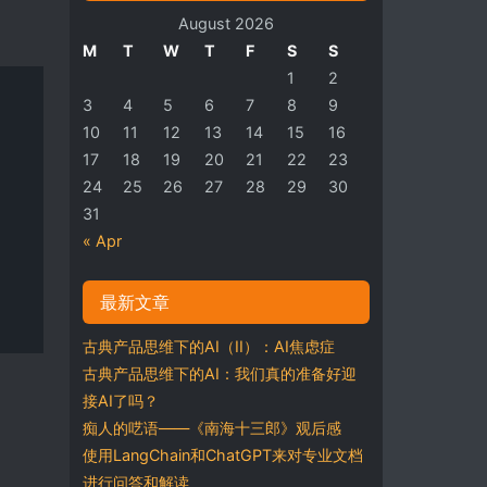
August 2026
M
T
W
T
F
S
S
1
2
3
4
5
6
7
8
9
10
11
12
13
14
15
16
17
18
19
20
21
22
23
24
25
26
27
28
29
30
31
« Apr
最新文章
古典产品思维下的AI（II）：AI焦虑症
古典产品思维下的AI：我们真的准备好迎
接AI了吗？
痴人的呓语——《南海十三郎》观后感
使用LangChain和ChatGPT来对专业文档
进行问答和解读