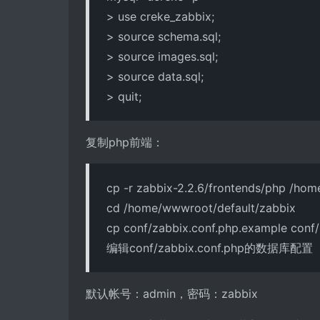
> use creke_zabbix;
> source schema.sql;
> source images.sql;
> source data.sql;
> quit;
复制php前端：
cp -r zabbix-2.2.6/frontends/php /ho
cd /home/wwwroot/default/zabbix
cp conf/zabbix.conf.php.example conf/
编辑conf/zabbix.conf.php的数据库配置
默认帐号：admin，密码：zabbix