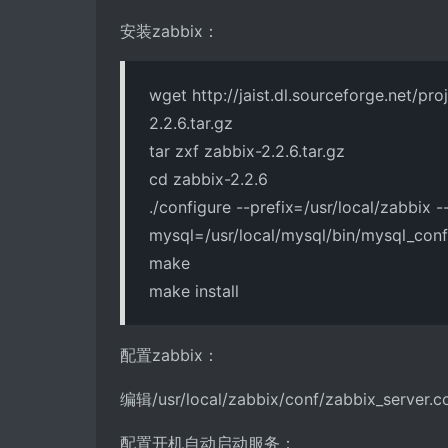
安装zabbix：
wget http://jaist.dl.sourceforge.net/
2.2.6.tar.gz
tar zxf zabbix-2.2.6.tar.gz
cd zabbix-2.2.6
./configure --prefix=/usr/local/zabbix -
mysql=/usr/local/mysql/bin/mysql_confi
make
make install
配置zabbix：
编辑/usr/local/zabbix/conf/zabbix_
配置开机自动启动服务：