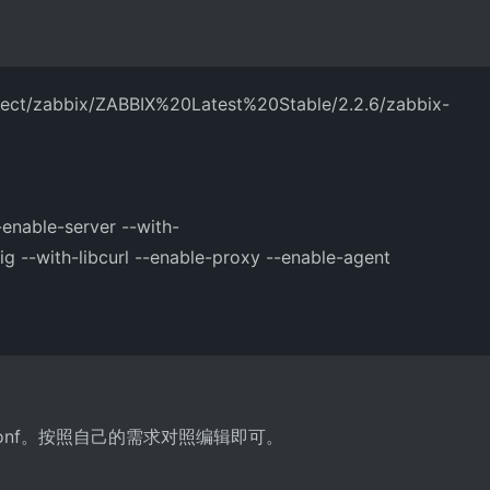
project/zabbix/ZABBIX%20Latest%20Stable/2.2.6/zabbix-
-enable-server --with-
g --with-libcurl --enable-proxy --enable-agent
server.conf。按照自己的需求对照编辑即可。