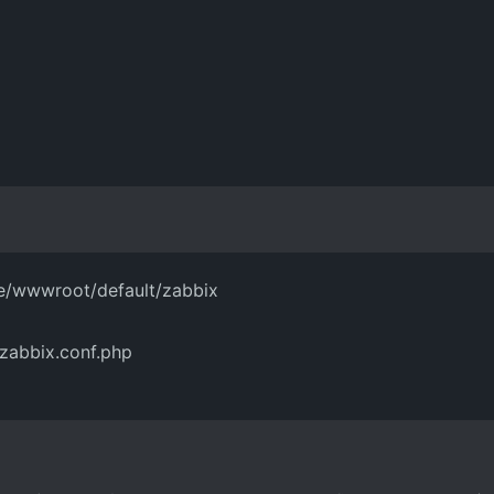
me/wwwroot/default/zabbix
zabbix.conf.php