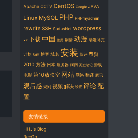
CentOS
Apache
CCTV
JAVA
Google
PHP
Linux
MySQL
PHPmyadmin
wordpress
rewrite
SSH
StatusNet
中国
动漫
下载
剧情
动漫补完
YY
使用
安装
恭贺
博客
域名
计划
影评
动画
2010
方法
日本
服务器
柯南
游戏
死亡笔记
网站
第10放映室
电影
网络
翻译
腾讯
评论
配
观后感
视频
解决
规则
设置
置
友情链接
HHJ's Blog
RecGo