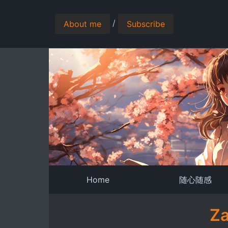
/
About me
Subscribe
Home
随心随感
Z