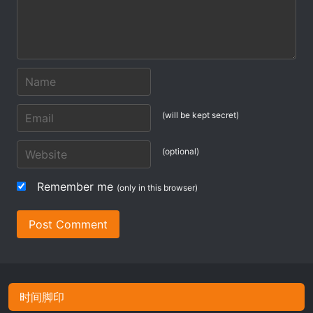
(will be kept secret)
(optional)
Remember me
(only in this browser)
Post Comment
时间脚印