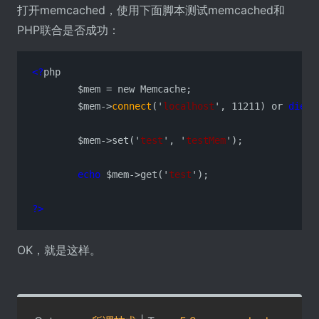
打开memcached，使用下面脚本测试memcached和
PHP联合是否成功：
<?
php

	$mem = new Memcache;

	$mem->
connect
('
localhost
', 11211) or 
die
 (
	$mem->set('
test
', '
testMem
');

echo
 $mem->get('
test
');

?>
OK，就是这样。