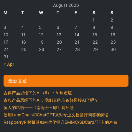
August 2026
M
T
W
T
F
S
S
1
2
3
4
5
6
7
8
9
10
11
12
13
14
15
16
17
18
19
20
21
22
23
24
25
26
27
28
29
30
31
« Apr
最新文章
古典产品思维下的AI（II）：AI焦虑症
古典产品思维下的AI：我们真的准备好迎接AI了吗？
痴人的呓语——《南海十三郎》观后感
使用LangChain和ChatGPT来对专业文档进行问答和解读
RaspberryPi树莓派如何优化提升EMMC/SDCard/TF卡的寿命