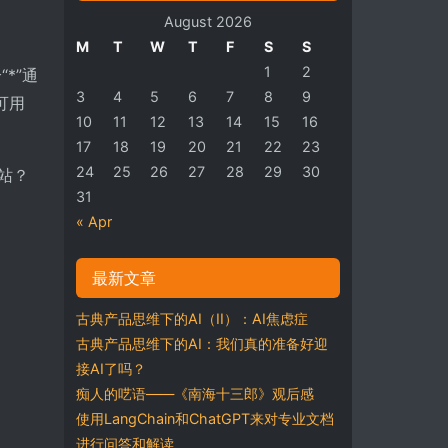
August 2026
M
T
W
T
F
S
S
1
2
*”通
3
4
5
6
7
8
9
可用
10
11
12
13
14
15
16
17
18
19
20
21
22
23
24
25
26
27
28
29
30
网站？
31
« Apr
最新文章
古典产品思维下的AI（II）：AI焦虑症
古典产品思维下的AI：我们真的准备好迎
接AI了吗？
痴人的呓语——《南海十三郎》观后感
使用LangChain和ChatGPT来对专业文档
进行问答和解读