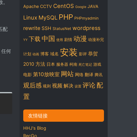
一致。
CentOS
Apache
CCTV
JAVA
Google
PHP
Linux
MySQL
PHPmyadmin
wordpress
rewrite
SSH
不匹配
StatusNet
中国
动漫
下载
剧情
动漫补完
YY
使用
安装
，任何
恭贺
博客
域名
计划
影评
动画
2010
方法
日本
服务器
柯南
游戏
死亡笔记
网站
第10放映室
电影
网络
翻译
腾讯
评论
配
观后感
视频
解决
规则
设置
置
友情链接
HHJ's Blog
RecGo