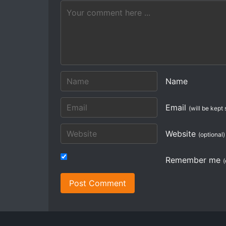
Name
Email
(will be kept 
Website
(optional)
Remember me
(
Post Comment