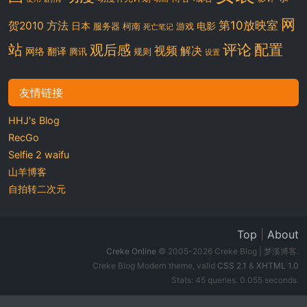
网
第10放映室
贺2010
方法
日本
电影
服务器
柯南
游戏
死亡笔记
站
评论
配置
观后感
视频
解决
网络
翻译
腾讯
规则
设置
友情链接
HHJ's Blog
RecGo
Selfie 2 waifu
山羊博客
自拍转二次元
Top
|
About
Creke Online
© 2005-2026 Creke Blog | 梦溪博客.
Creke Blog Modern theme, valid
CSS 2.1
&
XHTML 1.0
Stats: 45 queries. 0.055 seconds.