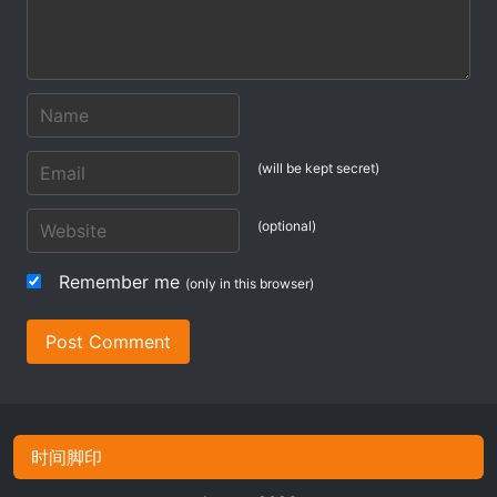
(will be kept secret)
(optional)
Remember me
(only in this browser)
Post Comment
时间脚印