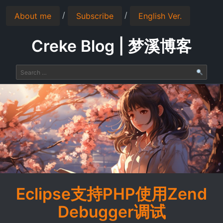
/
/
About me
Subscribe
English Ver.
Creke Blog | 梦溪博客
Eclipse支持PHP使用Zend
Debugger调试