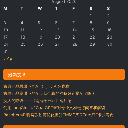
August 2026
M
T
W
T
F
S
S
1
2
3
4
5
6
7
8
9
10
11
12
13
14
15
16
17
18
19
20
21
22
23
24
25
26
27
28
29
30
31
« Apr
最新文章
古典产品思维下的AI（II）：AI焦虑症
古典产品思维下的AI：我们真的准备好迎接AI了吗？
痴人的呓语——《南海十三郎》观后感
使用LangChain和ChatGPT来对专业文档进行问答和解读
RaspberryPi树莓派如何优化提升EMMC/SDCard/TF卡的寿命