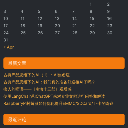
1
2
3
4
5
6
7
8
9
10
11
12
13
14
15
16
17
18
19
20
21
22
23
24
25
26
27
28
29
30
31
« Apr
最新文章
古典产品思维下的AI（II）：AI焦虑症
古典产品思维下的AI：我们真的准备好迎接AI了吗？
痴人的呓语——《南海十三郎》观后感
使用LangChain和ChatGPT来对专业文档进行问答和解读
RaspberryPi树莓派如何优化提升EMMC/SDCard/TF卡的寿命
最近评论