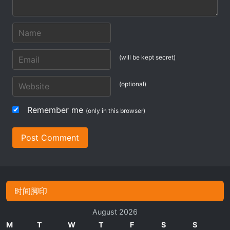
(will be kept secret)
(optional)
Remember me
(only in this browser)
Post Comment
时间脚印
August 2026
M
T
W
T
F
S
S