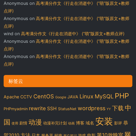
Anonymous
on
高考满分作文《行走在消逝中》 (“萌”版原文+教师
点评)
Anonymous
on
高考满分作文《行走在消逝中》 (“萌”版原文+教师
点评)
wind
on
高考满分作文《行走在消逝中》 (“萌”版原文+教师点评)
Anonymous
on
高考满分作文《行走在消逝中》 (“萌”版原文+教师
点评)
Anonymous
on
高考满分作文《行走在消逝中》 (“萌”版原文+教师
点评)
标签云
PHP
CentOS
Linux
MySQL
Apache
CCTV
JAVA
Google
中
下载
wordpress
rewrite
SSH
PHPmyadmin
StatusNet
YY
安装
国
动漫
恭
博客
域名
剧情
动漫补完计划
影评
使用
动画
网
第10放映室
贺2010
方法
日本
电影
服务器
柯南
游戏
死亡笔记