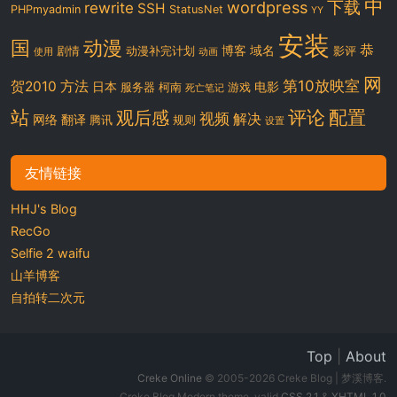
中
下载
wordpress
rewrite
SSH
PHPmyadmin
StatusNet
YY
安装
国
动漫
恭
博客
域名
剧情
动漫补完计划
影评
使用
动画
网
第10放映室
贺2010
方法
日本
电影
服务器
柯南
游戏
死亡笔记
站
评论
配置
观后感
视频
解决
网络
翻译
腾讯
规则
设置
友情链接
HHJ's Blog
RecGo
Selfie 2 waifu
山羊博客
自拍转二次元
Top
|
About
Creke Online
© 2005-2026 Creke Blog | 梦溪博客.
Creke Blog Modern theme, valid
CSS 2.1
&
XHTML 1.0