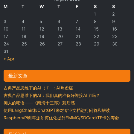
M
T
W
T
F
S
S
1
2
3
4
5
6
7
8
9
10
11
12
13
14
15
16
17
18
19
20
21
22
23
24
25
26
27
28
29
30
31
« Apr
最新文章
古典产品思维下的AI（II）：AI焦虑症
古典产品思维下的AI：我们真的准备好迎接AI了吗？
痴人的呓语——《南海十三郎》观后感
使用LangChain和ChatGPT来对专业文档进行问答和解读
RaspberryPi树莓派如何优化提升EMMC/SDCard/TF卡的寿命