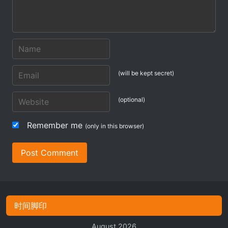
(will be kept secret)
(optional)
Remember me
(only in this browser)
Post Comment
时间脚印
August 2026