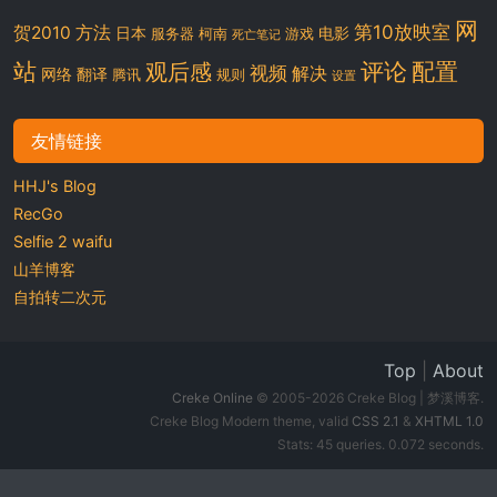
网
第10放映室
贺2010
方法
日本
电影
服务器
柯南
游戏
死亡笔记
站
评论
配置
观后感
视频
解决
网络
翻译
腾讯
规则
设置
友情链接
HHJ's Blog
RecGo
Selfie 2 waifu
山羊博客
自拍转二次元
Top
|
About
Creke Online
© 2005-2026 Creke Blog | 梦溪博客.
Creke Blog Modern theme, valid
CSS 2.1
&
XHTML 1.0
Stats: 45 queries. 0.072 seconds.