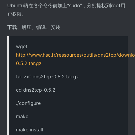
Ubuntu请在各个命令前加上“sudo”，分别提权到root用
户权限。
下载、解压、编译、安装
wget
http://www.hsc.fr/ressources/outils/dns2tcp/downl
0.5.2.tar.gz
tar zxf dns2tcp-0.5.2.tar.gz
cd dns2tcp-0.5.2
./configure
make
make install