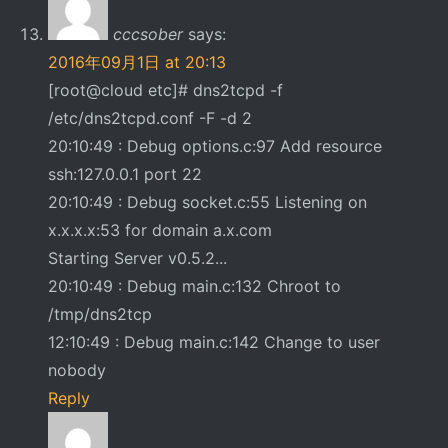
cccsober
says:
2016年09月1日 at 20:13
[root@cloud etc]# dns2tcpd -f
/etc/dns2tcpd.conf -F -d 2
20:10:49 : Debug options.c:97 Add resource
ssh:127.0.0.1 port 22
20:10:49 : Debug socket.c:55 Listening on
x.x.x.x:53 for domain a.x.com
Starting Server v0.5.2...
20:10:49 : Debug main.c:132 Chroot to
/tmp/dns2tcp
12:10:49 : Debug main.c:142 Change to user
nobody
Reply