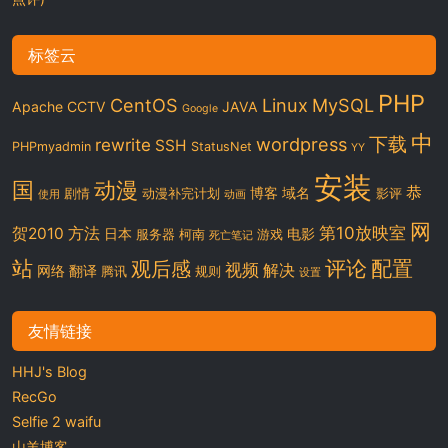
标签云
PHP
CentOS
Linux
MySQL
Apache
CCTV
JAVA
Google
中
下载
wordpress
rewrite
SSH
PHPmyadmin
StatusNet
YY
安装
国
动漫
恭
博客
域名
剧情
动漫补完计划
影评
使用
动画
网
第10放映室
贺2010
方法
日本
电影
服务器
柯南
游戏
死亡笔记
站
评论
配置
观后感
视频
解决
网络
翻译
腾讯
规则
设置
友情链接
HHJ's Blog
RecGo
Selfie 2 waifu
山羊博客