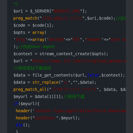
*/
$uri = $_SERVER["
REQUEST_URI
preg_match
("
/115.php\/(.+)\//
",$uri,$code);
//自己
$code = $code[1];

$opts = 
array
(

'
http
'=>
array
('
method
'=>"
GET
",'
header
'=>"
User-Agen
);
//伪造User-Agent
$context = stream_context_create($opts);

$url = "
https://uapi.115.com/?ct=upload_api&ac=get
//获得原始下载地址
$data = file_get_contents($url,
false
,$context);

$data = 
str_replace
("
\\
","
preg_match_all
("
/\"Url\":\"(.*?)\"/
", $data, $data)
$myurl = $data[1][1];
//获得下载
if
($myurl){

header
('
Content-Type:application/force-download
')
header
("
Location:
".$myurl);

die
();
