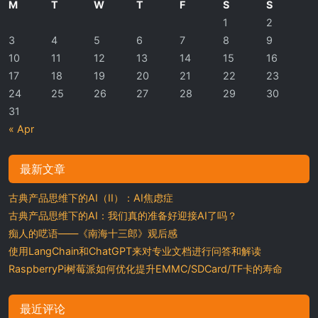
M
T
W
T
F
S
S
1
2
3
4
5
6
7
8
9
10
11
12
13
14
15
16
17
18
19
20
21
22
23
24
25
26
27
28
29
30
31
« Apr
最新文章
古典产品思维下的AI（II）：AI焦虑症
古典产品思维下的AI：我们真的准备好迎接AI了吗？
痴人的呓语——《南海十三郎》观后感
使用LangChain和ChatGPT来对专业文档进行问答和解读
RaspberryPi树莓派如何优化提升EMMC/SDCard/TF卡的寿命
最近评论