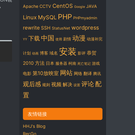
CentOS
Apache
CCTV
JAVA
Google
？
PHP
Linux
MySQL
PHPmyadmin
wordpress
rewrite
SSH
StatusNet
中国
动漫
下载
剧情
动漫补完
YY
使用
安装
恭贺
博客
域名
计划
影评
动画
2010
方法
日本
服务器
柯南
游戏
死亡笔记
网站
第10放映室
电影
网络
翻译
腾讯
评论
配
观后感
视频
解决
规则
设置
置
友情链接
HHJ's Blog
RecGo