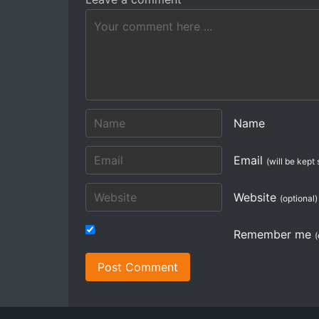
Name
Email
(will be kept 
Website
(optional)
Remember me
(
Post Comment