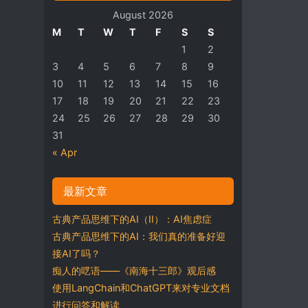
August 2026
M
T
W
T
F
S
S
1
2
3
4
5
6
7
8
9
10
11
12
13
14
15
16
17
18
19
20
21
22
23
24
25
26
27
28
29
30
31
« Apr
最新文章
古典产品思维下的AI（II）：AI焦虑症
古典产品思维下的AI：我们真的准备好迎
接AI了吗？
痴人的呓语——《南海十三郎》观后感
使用LangChain和ChatGPT来对专业文档
进行问答和解读