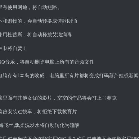
里有使用网通，将自动短路。
不和谐物的，会自动转换成诗歌朗诵
使用杜蕾斯，将自动释放艾滋病毒
生巾将自焚！
QQ音乐，将自动删除电脑上所有的音频文件
电脑存有1本岛的唉威，电脑里所有片都将变成打码葫芦娃或新闻
脑里面有其他女优的影片，空空的作品将会打上马赛克
脑曾安装过快车，将拒绝下载教育片
海飞丝,飘柔洗发水将自动转化为硫酸
见过麦当劳不允许顾客买KFC吗？你见过佳能不允许顾客买NIK