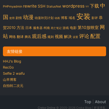
中
下载
wordpress
rewrite
SSH
PHPmyadmin
StatusNet
YY
安装
国
动漫
恭
博客
域名
剧情
动漫补完计划
影评
使用
动画
网
第10放映室
贺2010
方法
日本
电影
服务器
柯南
游戏
死亡笔记
站
评论
配置
观后感
视频
解决
网络
翻译
腾讯
规则
设置
友情链接
HHJ's Blog
RecGo
Selfie 2 waifu
山羊博客
自拍转二次元
Top
|
About
Creke Online
© 2005-2026 Creke Blog | 梦溪博客.