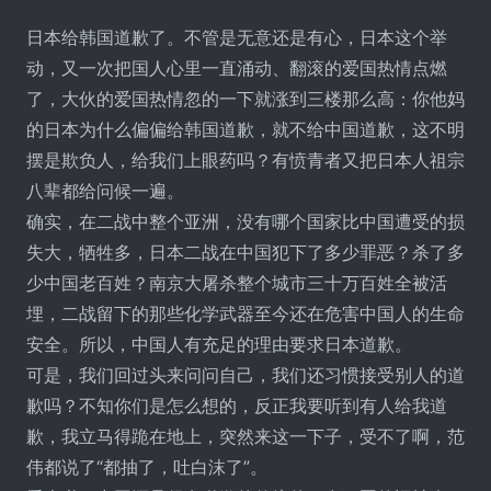
日本给韩国道歉了。不管是无意还是有心，日本这个举
动，又一次把国人心里一直涌动、翻滚的爱国热情点燃
了，大伙的爱国热情忽的一下就涨到三楼那么高：你他妈
的日本为什么偏偏给韩国道歉，就不给中国道歉，这不明
摆是欺负人，给我们上眼药吗？有愤青者又把日本人祖宗
八辈都给问候一遍。
确实，在二战中整个亚洲，没有哪个国家比中国遭受的损
失大，牺牲多，日本二战在中国犯下了多少罪恶？杀了多
少中国老百姓？南京大屠杀整个城市三十万百姓全被活
埋，二战留下的那些化学武器至今还在危害中国人的生命
安全。所以，中国人有充足的理由要求日本道歉。
可是，我们回过头来问问自己，我们还习惯接受别人的道
歉吗？不知你们是怎么想的，反正我要听到有人给我道
歉，我立马得跪在地上，突然来这一下子，受不了啊，范
伟都说了“都抽了，吐白沫了”。