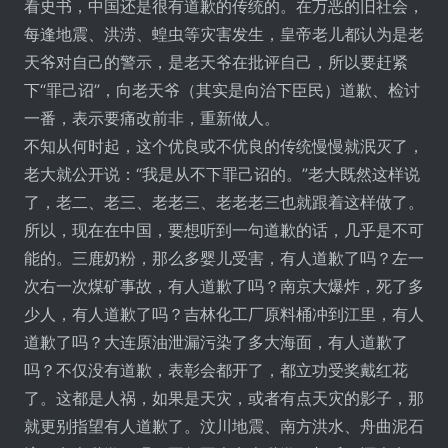
看史书，中国还是很有道歉的传统的。在万恶的旧社会，
每逢地震、洪涝、蝗虫等灾害发生，皇帝老儿都认为是老
天爷对自己的警示，是老天爷在批评自己，所以要赶紧
下“罪己诏”，向老天爷（其实是向治下臣民）道歉、检讨
一番，表示要痛改前非，重新做人。
不知从何时起，这个优良或不优良的传统慢慢就泯灭了，
老大就公开说：“我是从不下罪己诏的。”老大既然这样说
了，老二、老三、老老三、老老老三也就跟着这样做了。
所以，现在在中国，要想听到一句道歉的话，几乎是不可
能的。三鹿奶粉，那么多婴儿受害，有人道歉了吗？左一
次右一次煤矿事故，有人道歉了吗？南京大爆炸，死了多
少人，有人道歉了吗？吉林化工厂原料桶冲到江里，有人
道歉了吗？大连原油泄漏污染了多大海面，有人道歉了
吗？不仅没有道歉，表彰会都开了，都立功受奖戴红花
了。这都是人祸，如果是天灾，或者有点天灾的影子，那
就更别指望有人道歉了。汶川地震、南方洪水、舟曲泥石