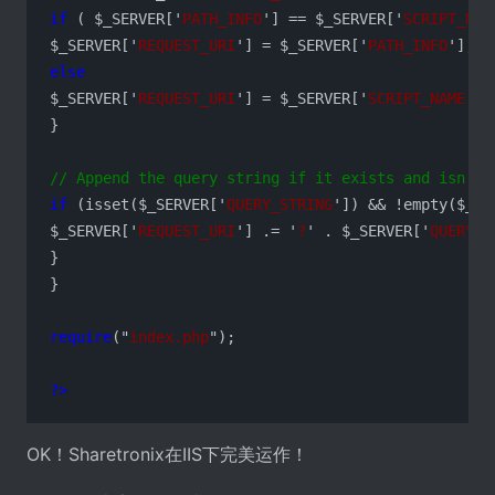
if
 ( $_SERVER['
PATH_INFO
'] == $_SERVER['
SCRIPT_NAM
$_SERVER['
REQUEST_URI
'] = $_SERVER['
PATH_INFO
else
$_SERVER['
REQUEST_URI
'] = $_SERVER['
SCRIPT_NAME
'] 
}

// Append the query string if it exists and isn't 
if
 (isset($_SERVER['
QUERY_STRING
']) && !empty($_SE
$_SERVER['
REQUEST_URI
'] .= '
?
' . $_SERVER['
QUERY_S
}

}

require
("
index.php
");

?>
OK！Sharetronix在IIS下完美运作！