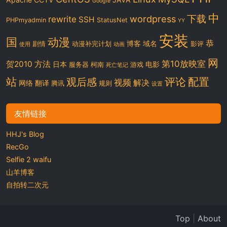
Google
中
下载
wordpress
rewrite
SSH
PHPmyadmin
StatusNet
YY
安装
国
动漫
恭
博客
域名
剧情
动漫补完计划
影评
使用
动画
网
第10放映室
贺2010
方法
日本
电影
服务器
柯南
游戏
死亡笔记
站
评论
配置
观后感
视频
解决
网络
翻译
腾讯
规则
设置
友情链接
HHJ's Blog
RecGo
Selfie 2 waifu
山羊博客
自拍转二次元
Top
|
About