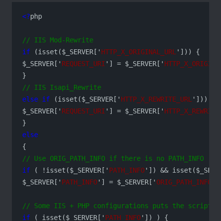
<?
php

// IIS Mod-Rewrite
if
 (isset($_SERVER['
HTTP_X_ORIGINAL_URL
'])) {

$_SERVER['
REQUEST_URI
'] = $_SERVER['
HTTP_X_ORIGINA
// IIS Isapi_Rewrite
else
if
 (isset($_SERVER['
HTTP_X_REWRITE_URL
'])) {

$_SERVER['
REQUEST_URI
'] = $_SERVER['
HTTP_X_REWRITE
else
// Use ORIG_PATH_INFO if there is no PATH_INFO
if
 ( !isset($_SERVER['
PATH_INFO
']) && isset($_SERV
$_SERVER['
PATH_INFO
'] = $_SERVER['
ORIG_PATH_INFO
'];
// Some IIS + PHP configurations puts the script-n
if
 ( isset($_SERVER['
PATH_INFO