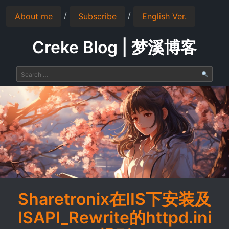
/
/
About me
Subscribe
English Ver.
Creke Blog | 梦溪博客
Sharetronix在IIS下安装及
ISAPI_Rewrite的httpd.ini