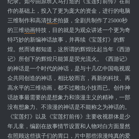
纪录。如今由原班人马打造的《宝莲灯前传》在前
作的基础上，投入了更为庞大的资金，进行的电脑
三维制作和高清
技术
拍摄，全剧共制作了25000秒
的三维
动画
特技，目的就是为观众讲述一个更为奇
特巧妙的新编神话故事，并再续《宝莲灯》的辉
煌。然而谁都知道，这所谓的辉煌比起当年《西游
记》所创下的辉煌只能算是荧光流火。《西游记》
的神话是一个时代的神话，是与十几亿中国电视观
众共同创造的神话，相比较而言，再新的科技、再
高水平的三维动画，都不过雕虫小技而已。创作神
话故事最需要的是想象力和浪漫主义的精神，一部
没有想象力、不浪漫的神话是不能称之为神话的。
《宝莲灯》以及《宝莲灯前传》主要收视群体是少
年儿童，编剧在故事情节设置和人物对白方面显然
在照顾这些孩子们的胃口，片中那些浪漫纯真的爱