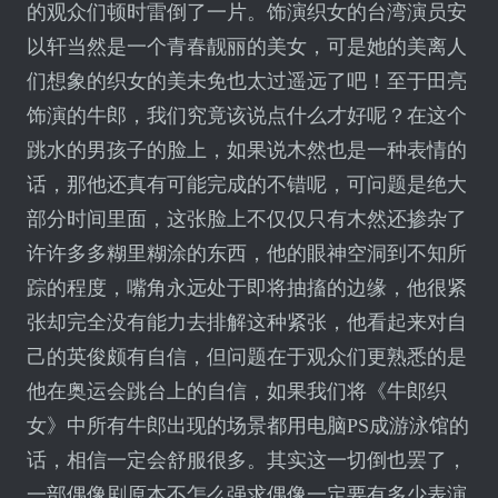
的观众们顿时雷倒了一片。饰演织女的台湾演员安
以轩当然是一个青春靓丽的美女，可是她的美离人
们想象的织女的美未免也太过遥远了吧！至于田亮
饰演的牛郎，我们究竟该说点什么才好呢？在这个
跳水的男孩子的脸上，如果说木然也是一种表情的
话，那他还真有可能完成的不错呢，可问题是绝大
部分时间里面，这张脸上不仅仅只有木然还掺杂了
许许多多糊里糊涂的东西，他的眼神空洞到不知所
踪的程度，嘴角永远处于即将抽搐的边缘，他很紧
张却完全没有能力去排解这种紧张，他看起来对自
己的英俊颇有自信，但问题在于观众们更熟悉的是
他在奥运会跳台上的自信，如果我们将《牛郎织
女》中所有牛郎出现的场景都用电脑PS成游泳馆的
话，相信一定会舒服很多。其实这一切倒也罢了，
一部偶像剧原本不怎么强求偶像一定要有多少表演