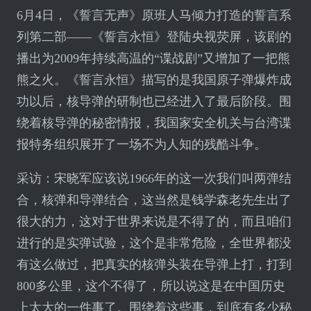
6月4日，《誓言无声》原班人马倾力打造的誓言系
列第二部——《誓言永恒》登陆央视荧屏，该剧的
播出为2009年持续高温的“谍战剧”又增加了一把熊
熊之火。《誓言永恒》描写的是我国原子弹爆炸成
功以后，核导弹的研制也已经进入了最后阶段。围
绕着核导弹的秘密情报，我国家安全机关与台湾谍
报特务组织展开了一场不为人知的残酷斗争。
采访：宋晓军应该说1966年的这一次我们叫两弹结
合，核弹和导弹结合，这当然是钱学森老先生出了
很大的力，这对于世界来说是不得了的，而且咱们
进行的是实弹试验，这个是非常危险，全世界都没
有这么做过，把真实的核弹头装在导弹上打，打到
800多公里，这个不得了，所以说这是在中国历史
上太大的一件事了。围绕着这些事，到底有多少秘