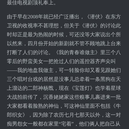
最佳电视剧顶礼奉上。
由于早在2008年就已经广泛播出，《潜伏》在东方
卫视的收视率不甚理想，但关于《潜伏》的讨论此
时却正是最为热闹的时候，可还没等大家说出个所
以然来，四月份开始的新剧就不管不顾地跳上台来
打断了人们的讨论。《我的青春谁做主》里三个八
零后的野蛮美女一把抢过人们的遥控器齐声尖叫
——我的地盘我做主，可一转脸你却又看见跟她们
三个唱对台戏的居然是没事儿总牵着一条黑狗在天
上溜达的二郎神杨戬，现在《宝莲灯》也学着星球
大战拍前传了，沉香姥姥家这些糗事儿裹进来一批
大家都看着脸熟的神仙，可这神仙里面不包括《牛
郎织女》，因为除了农历七月七那天以外，这一对
痴男怨女一般都在家里“宅着”，他们俩人把自己从