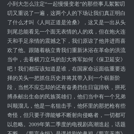
小到大怎么注定“一起慢慢变老”的那些事儿絮絮叨
叨又重说了一遍，这两个人的下场让我们真正明白
了什么才叫《人间正道是沧桑》，这又是一出从头
到尾总能看见一个面无表情的人的戏，但在炮火连
天和手足亲情的震撼之下，我们原谅了他并进而喜
欢了他。跟随着杨立青我们重新沐浴在革命的洪流
当中，去看横刀立马的彭大将军如何《保卫延安》
吧！我们都应该知道是谁，在国家命运面临重要选
择的关头一把抓住历史并将其带入到一个崭新阶
段，当然不应忘却的还有奋勇挡住日寇蹄铁，拼死
搏杀献出生命的民族英雄们，他们当中有一个兄弟
叫顺溜儿，他是一名狙击手，他怀里的那把枪有些
奇怪，但只要子弹能够不断射向侵略者，一切都可
以忽略。2009年第二季度的电视剧高潮迭起，话题
不断，《誓言永恒》是谍战剧的鼻祖《誓言无声》