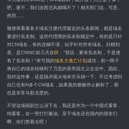
吧，要不，我们连西北风都喝不了！相关部门说，可恶，
然而……
顺便再看看各大域名注册代理最近的头条新闻，都是域名
要进行实名制。这些代理商的实名制规定中，有的是只针
对CN域名，有的含糊不清，似乎针对所有域名。归根到
底，是CNNIC前几天在
吠
：“我说，要有实名制，于是便
有了实名制！”幸亏我的
域名大逃亡计划
成功，前一阵子
将自己的域名转移到了万恶的美帝国主义企业中。因此，
我对这件事，还是隔岸观火地幸灾乐祸一下。不过考虑到
自己也有N多个CN域名，如果真的都被停止解析了，那
也是非常马勒戈壁的。
不管这场闹剧怎么演下去，我还是作为一个中国式看客，
纯看客，在一旁打打酱油。至于域名还在国内的朋友们
啊，你们悠着点吧！