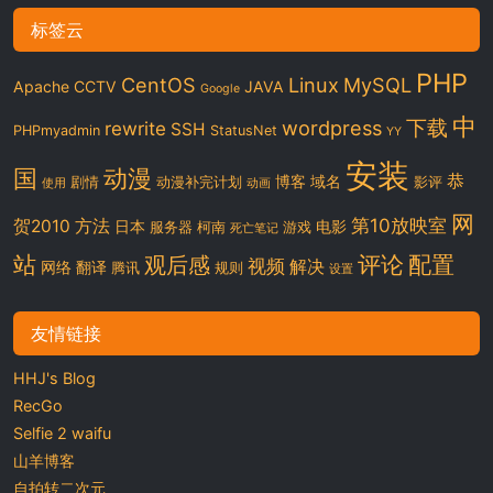
标签云
PHP
CentOS
Linux
MySQL
Apache
CCTV
JAVA
Google
中
下载
wordpress
rewrite
SSH
PHPmyadmin
StatusNet
YY
安装
国
动漫
恭
博客
域名
剧情
动漫补完计划
影评
使用
动画
网
第10放映室
贺2010
方法
日本
电影
服务器
柯南
游戏
死亡笔记
站
评论
配置
观后感
视频
解决
网络
翻译
腾讯
规则
设置
友情链接
HHJ's Blog
RecGo
Selfie 2 waifu
山羊博客
自拍转二次元