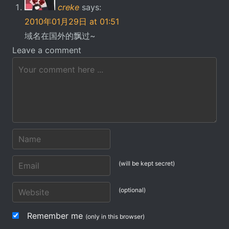
creke
says:
2010年01月29日 at 01:51
域名在国外的飘过~
Leave a comment
(will be kept secret)
(optional)
Remember me
(only in this browser)