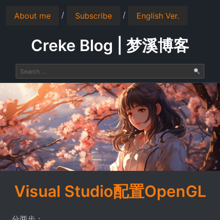
/
/
About me
Subscribe
English Ver.
Creke Blog | 梦溪博客
Visual Studio配置OpenGL
分两步：