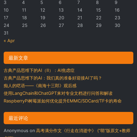
3
4
5
6
7
8
9
10
11
12
13
14
15
16
17
18
19
20
21
22
23
24
25
26
27
28
29
30
31
« Apr
最新文章
古典产品思维下的AI（II）：AI焦虑症
古典产品思维下的AI：我们真的准备好迎接AI了吗？
痴人的呓语——《南海十三郎》观后感
使用LangChain和ChatGPT来对专业文档进行问答和解读
RaspberryPi树莓派如何优化提升EMMC/SDCard/TF卡的寿命
最近评论
Anonymous
on
高考满分作文《行走在消逝中》 (“萌”版原文+教师