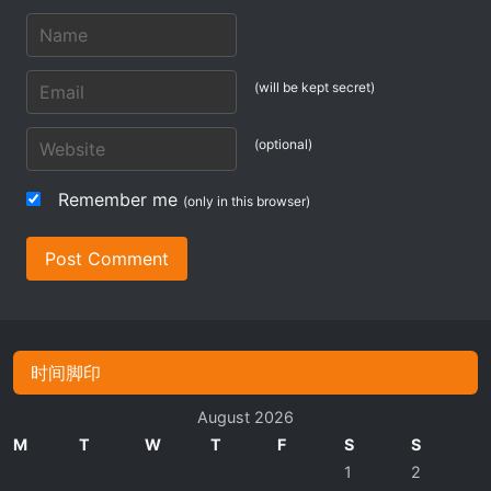
(will be kept secret)
(optional)
Remember me
(only in this browser)
Post Comment
时间脚印
August 2026
M
T
W
T
F
S
S
1
2