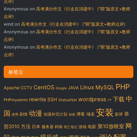
点评)
Anonymous
on
高考满分作文《行走在消逝中》 (“萌”版原文+教师
点评)
wind
on
高考满分作文《行走在消逝中》 (“萌”版原文+教师点评)
Anonymous
on
高考满分作文《行走在消逝中》 (“萌”版原文+教师
点评)
Anonymous
on
高考满分作文《行走在消逝中》 (“萌”版原文+教师
点评)
标签云
PHP
CentOS
Linux
MySQL
Apache
CCTV
JAVA
Google
中
下载
wordpress
rewrite
SSH
PHPmyadmin
StatusNet
YY
安装
国
动漫
恭
博客
域名
剧情
动漫补完计划
影评
使用
动画
网
第10放映室
贺2010
方法
日本
电影
服务器
柯南
游戏
死亡笔记
站
评论
配置