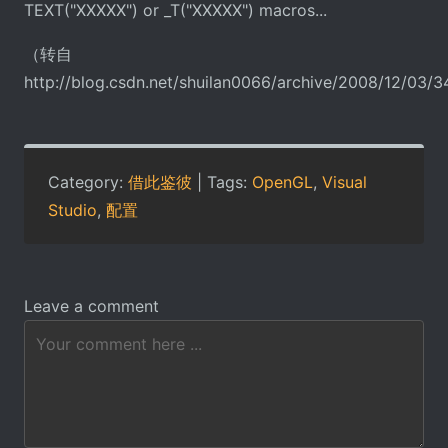
TEXT("XXXXX") or _T("XXXXX") macros...
（转自
http://blog.csdn.net/shuilan0066/archive/2008/12/03
Category:
借此鉴彼
| Tags:
OpenGL
,
Visual
Studio
,
配置
Leave a comment