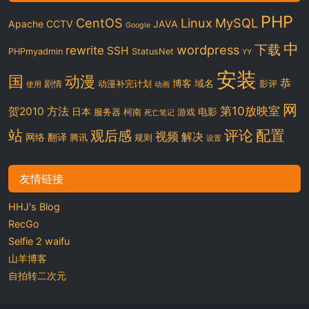
PHP
CentOS
Linux
MySQL
Apache
CCTV
JAVA
Google
中
下载
wordpress
rewrite
SSH
PHPmyadmin
StatusNet
YY
安装
国
动漫
恭
博客
域名
剧情
动漫补完计划
影评
使用
动画
网
第10放映室
贺2010
方法
日本
电影
服务器
柯南
游戏
死亡笔记
站
评论
配置
观后感
视频
解决
网络
翻译
腾讯
规则
设置
友情链接
HHJ's Blog
RecGo
Selfie 2 waifu
山羊博客
自拍转二次元