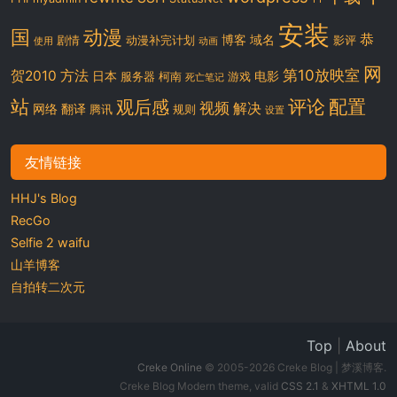
安装
国
动漫
恭
博客
域名
剧情
动漫补完计划
影评
使用
动画
网
第10放映室
贺2010
方法
日本
电影
服务器
柯南
游戏
死亡笔记
站
评论
配置
观后感
视频
解决
网络
翻译
腾讯
规则
设置
友情链接
HHJ's Blog
RecGo
Selfie 2 waifu
山羊博客
自拍转二次元
Top
|
About
Creke Online
© 2005-2026 Creke Blog | 梦溪博客.
Creke Blog Modern theme, valid
CSS 2.1
&
XHTML 1.0