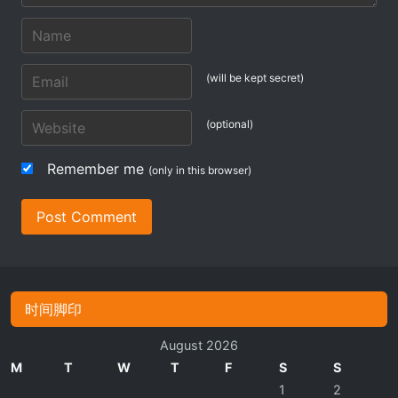
(will be kept secret)
(optional)
Remember me
(only in this browser)
Post Comment
时间脚印
August 2026
M
T
W
T
F
S
S
1
2