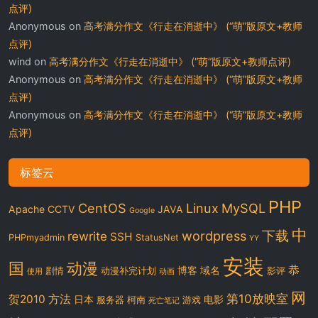
点评)
Anonymous
on
高考满分作文《行走在消逝中》 (“萌”版原文+教师
点评)
wind
on
高考满分作文《行走在消逝中》 (“萌”版原文+教师点评)
Anonymous
on
高考满分作文《行走在消逝中》 (“萌”版原文+教师
点评)
Anonymous
on
高考满分作文《行走在消逝中》 (“萌”版原文+教师
点评)
标签云
PHP
CentOS
Linux
MySQL
Apache
CCTV
JAVA
Google
中
下载
wordpress
rewrite
SSH
PHPmyadmin
StatusNet
YY
安装
国
动漫
恭
博客
域名
剧情
动漫补完计划
影评
使用
动画
网
第10放映室
贺2010
方法
日本
电影
服务器
柯南
游戏
死亡笔记