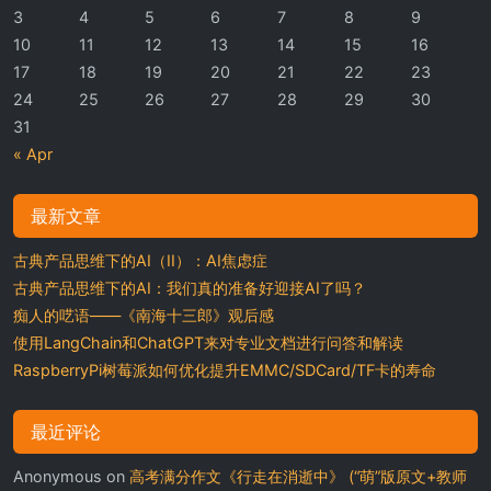
3
4
5
6
7
8
9
10
11
12
13
14
15
16
17
18
19
20
21
22
23
24
25
26
27
28
29
30
31
« Apr
最新文章
古典产品思维下的AI（II）：AI焦虑症
古典产品思维下的AI：我们真的准备好迎接AI了吗？
痴人的呓语——《南海十三郎》观后感
使用LangChain和ChatGPT来对专业文档进行问答和解读
RaspberryPi树莓派如何优化提升EMMC/SDCard/TF卡的寿命
最近评论
Anonymous
on
高考满分作文《行走在消逝中》 (“萌”版原文+教师