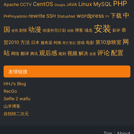
PHP
CentOS
Linux
MySQL
Apache
CCTV
JAVA
Google
中
下载
wordpress
rewrite
SSH
PHPmyadmin
StatusNet
YY
安装
国
动漫
恭
博客
域名
剧情
动漫补完计划
影评
使用
动画
网
第10放映室
贺2010
方法
日本
电影
服务器
柯南
游戏
死亡笔记
站
评论
配置
观后感
视频
解决
网络
翻译
腾讯
规则
设置
友情链接
HHJ's Blog
RecGo
Selfie 2 waifu
山羊博客
自拍转二次元
Top
|
About