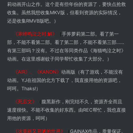
莉动画开山之作。这个是有些年份的资源了，要快点抢救
收集。虽然我想收集MKV版，但看到资源的实际情况，
还是收集RMVB版吧。）
《寒蝉鸣泣之时.解》
（
手斧萝莉第二部。看了第一
部，不能不看第二部。看了第二部，不能不看第三部……
有第三部吗？没有。不过在等同类作品《海猫鸣泣之时》
动画。在这里感谢蚊子同学帮忙收集了大部分。）
《AIR》、《KANON》
动画版（有了游戏，不能没有
动画。YJ在祖国的北方下载了，我直接用他的资源吧，
呵呵。Thaks!）
《死后文》
（
腹黑新作，刚完结不久，资源齐全而且
速度很快。不能不收集的好东西。由REC帮忙，我也直接
用他的资源，呵呵）
《这美丽又丑陋的世界》
（
GAINAX作品，质量保证。