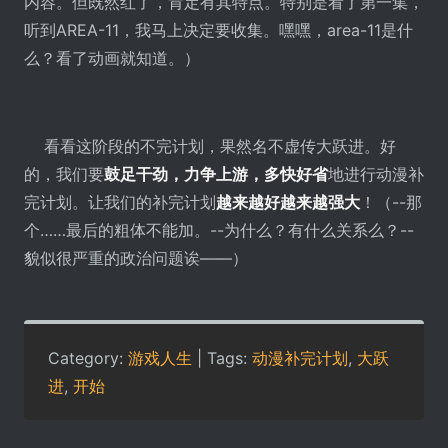
内容。但既然红了，肯定有其特点。特别是看了第一集，
听到AREA-11，我马上决定要收集。嘿嘿，area-11是什
么？看了动画就知道。）
看看这阶段的不完计划，果然名不虚传大跃进。好
的，我们要
鼓足干劲，力争上游，多快好省
地进行动漫补
完计划。让我们的补完计划
越来越好越来越强大
！（--那
个……最后的粗体不能加。--为什么？有什么关系么？--
貌似很严重的政治问题诶――）
Category:
游戏人生
| Tags:
动漫补完计划
,
大跃
进
,
开始