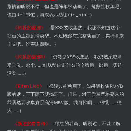
剧情都听说不错，但也是陈年级动画了。抢救性收集吧。
也由REC帮忙，再次表示感谢o(∩_∩)o...）
《灼眼的夏娜》
（
是XSS要收集的，我还不知道这个
动画的主题剧情类型。不过既然有完整动画了，实行拿来
主义吧。说声谢谢啦。）
《灼眼的夏娜II》
（
仍然是XSS收集的，我仍然采取拿
来主义。那个……到底动画讲什么的？我第一部第一集还
没看……）
《Elfen Lied》
（
很经典的动画了。如果我收集RMVB
版的话，三下两下就搞定了。但是，对于质量严格要求的
我居然要收集宽屏高清MKV版。我可怜啊……很慢……很
大……）
《叛逆的鲁鲁修》
（
很红的动画。听说过，不甚了解