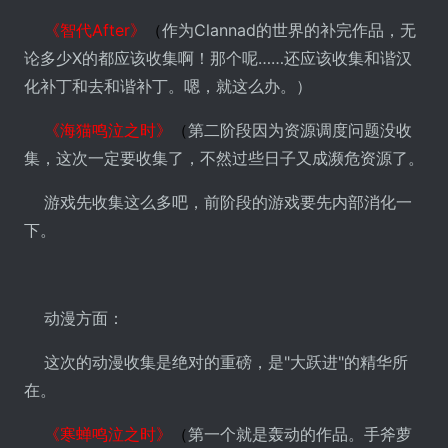
《智代After》
（
作为Clannad的世界的补完作品，无
论多少X的都应该收集啊！那个呢……还应该收集和谐汉
化补丁和去和谐补丁。嗯，就这么办。）
《海猫鸣泣之时》
（
第二阶段因为资源调度问题没收
集，这次一定要收集了，不然过些日子又成濒危资源了。
游戏先收集这么多吧，前阶段的游戏要先内部消化一
下。
动漫方面：
这次的动漫收集是绝对的重磅，是"大跃进"的精华所
在。
《寒蝉鸣泣之时》
（
第一个就是轰动的作品。手斧萝